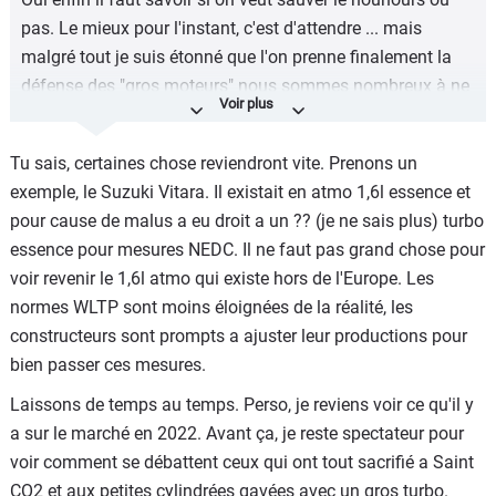
pas. Le mieux pour l'instant, c'est d'attendre ... mais
malgré tout je suis étonné que l'on prenne finalement la
défense des "gros moteurs" nous sommes nombreux à ne
par rouler avec des V6 ou des V8 ceux qui vont raquer ont
les moyens de toutes les façons . bien sûr il reste la Focus
Tu sais, certaines chose reviendront vite. Prenons un
ou quelques Type R ou autre mais là pour le coup il va
exemple, le Suzuki Vitara. Il existait en atmo 1,6l essence et
falloir que les constructeurs sortent des voitures plus
pour cause de malus a eu droit a un ?? (je ne sais plus) turbo
petites plus légeres avec des plus petits moteurs et ça ne
essence pour mesures NEDC. Il ne faut pas grand chose pour
sera que mieux finalement.
voir revenir le 1,6l atmo qui existe hors de l'Europe. Les
normes WLTP sont moins éloignées de la réalité, les
constructeurs sont prompts a ajuster leur productions pour
bien passer ces mesures.
Laissons de temps au temps. Perso, je reviens voir ce qu'il y
a sur le marché en 2022. Avant ça, je reste spectateur pour
voir comment se débattent ceux qui ont tout sacrifié a Saint
CO2 et aux petites cylindrées gavées avec un gros turbo.