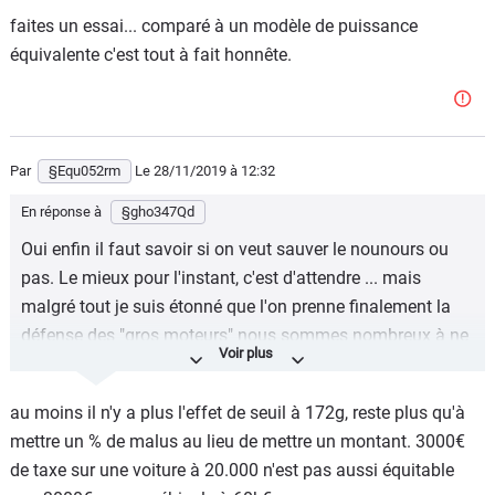
faites un essai... comparé à un modèle de puissance
équivalente c'est tout à fait honnête.
Par
§Equ052rm
Le 28/11/2019
à 12:32
En réponse à
§gho347Qd
Oui enfin il faut savoir si on veut sauver le nounours ou
pas. Le mieux pour l'instant, c'est d'attendre ... mais
malgré tout je suis étonné que l'on prenne finalement la
défense des "gros moteurs" nous sommes nombreux à ne
par rouler avec des V6 ou des V8 ceux qui vont raquer ont
les moyens de toutes les façons . bien sûr il reste la Focus
au moins il n'y a plus l'effet de seuil à 172g, reste plus qu'à
ou quelques Type R ou autre mais là pour le coup il va
mettre un % de malus au lieu de mettre un montant. 3000€
falloir que les constructeurs sortent des voitures plus
de taxe sur une voiture à 20.000 n'est pas aussi équitable
petites plus légeres avec des plus petits moteurs et ça ne