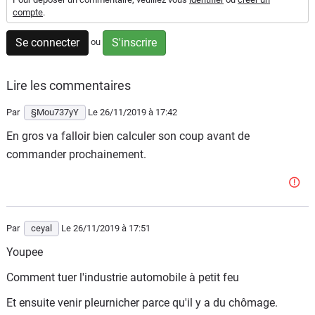
compte
.
Flottes
Auto
Se connecter
S'inscrire
ou
Services
Lire les commentaires
Forum
Par
§Mou737yY
Le 26/11/2019
à 17:42
En gros va falloir bien calculer son coup avant de
Moto
commander prochainement.
Marques
Par
ceyal
Le 26/11/2019
à 17:51
Youpee
Comment tuer l'industrie automobile à petit feu
Et ensuite venir pleurnicher parce qu'il y a du chômage.