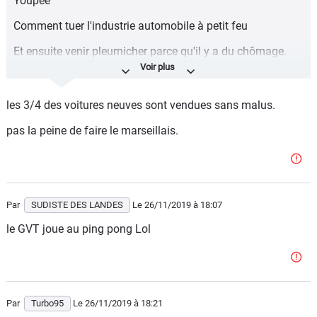
Youpee
Comment tuer l'industrie automobile à petit feu
Et ensuite venir pleurnicher parce qu'il y a du chômage.
Sic Bossuet "Dieu se rit de ceux qui médisent des effets
dont ils sont la cause"
les 3/4 des voitures neuves sont vendues sans malus.
Et si au lieu de tout cela on appliquait le théorème de
pas la peine de faire le marseillais.
Pompidou "Mais cessez donc d'emmerder les Français"
avec ces conneries d'écologisme à 2 balles.
Méditez plutôt que depuis 1990, la France a par habitant
réduit ses émissions de cO2 de plus de 20% (dans le
Par
SUDISTE DES LANDES
Le 26/11/2019
à 18:07
même temps la Chine les multipliait par TROIS, le Vietnam
le GVT joue au ping pong Lol
par SEPT) et que depuis 20 ans la pollution des véhicules
automobiles a baissé de 90%
Par
Turbo95
Le 26/11/2019
à 18:21