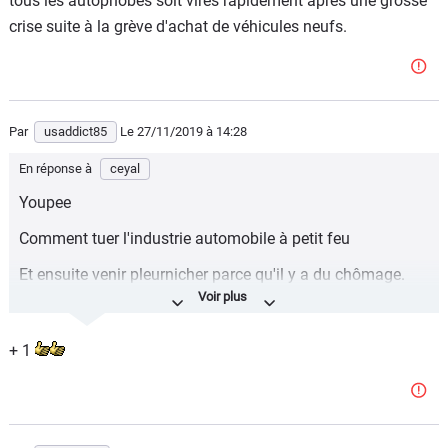
tous les autophobes soit virés rapidement après une grosse
crise suite à la grève d'achat de véhicules neufs.
Par
usaddict85
Le 27/11/2019
à 14:28
En réponse à
ceyal
Youpee
Comment tuer l'industrie automobile à petit feu
Et ensuite venir pleurnicher parce qu'il y a du chômage.
Sic Bossuet "Dieu se rit de ceux qui médisent des effets
dont ils sont la cause"
+ 1
Et si au lieu de tout cela on appliquait le théorème de
Pompidou "Mais cessez donc d'emmerder les Français"
avec ces conneries d'écologisme à 2 balles.