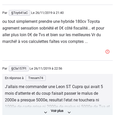
Par
§Toy641aC
Le 26/11/2019
à 21:40
ou tout simplement prendre une hybride 180cv Toyota
agrement sensation sobriété et 0€ côté fiscalité... et pour
aller plus loin 0€ de Tvs et bien sur les meilleures Vr du
marché! à vos calculettes faîtes vos comptes ...
Par
§Cla157Ft
Le 26/11/2019
à 22:56
En réponse à
Tresam74
J'allais me commander une Leon ST Cupra qui avait 5
mois d'attente et du coup faisait passer le malus de
2000e a presque 5000e, resultat l'etat ne touchera ni
1000e de carte grise ni 2000e de malus ni 5000e de Tva et
je garde ma voiture actuelle qui ne leur rapporte rien.