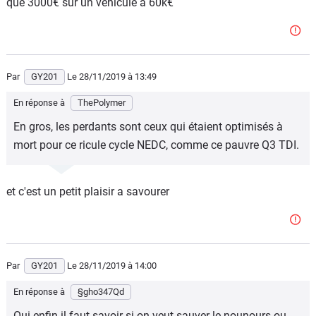
que 3000€ sur un véhicule à 60k€
sera que mieux finalement.
Par
GY201
Le 28/11/2019
à 13:49
En réponse à
ThePolymer
En gros, les perdants sont ceux qui étaient optimisés à
mort pour ce ricule cycle NEDC, comme ce pauvre Q3 TDI.
et c'est un petit plaisir a savourer
Par
GY201
Le 28/11/2019
à 14:00
En réponse à
§gho347Qd
Oui enfin il faut savoir si on veut sauver le nounours ou