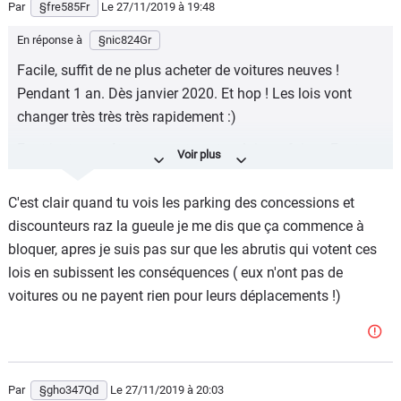
Par
§fre585Fr
Le 27/11/2019
à 19:48
Méditez plutôt que depuis 1990, la France a par habitant
réduit ses émissions de cO2 de plus de 20% (dans le
En réponse à
§nic824Gr
même temps la Chine les multipliait par TROIS, le Vietnam
Facile, suffit de ne plus acheter de voitures neuves !
par SEPT) et que depuis 20 ans la pollution des véhicules
Pendant 1 an. Dès janvier 2020. Et hop ! Les lois vont
automobiles a baissé de 90%
changer très très très rapidement :)
Faut juste pas être un mouton et se laisser faire... Faut
que tous les autophobes soit virés rapidement après une
grosse crise suite à la grève d'achat de véhicules neufs.
C'est clair quand tu vois les parking des concessions et
discounteurs raz la gueule je me dis que ça commence à
bloquer, apres je suis pas sur que les abrutis qui votent ces
lois en subissent les conséquences ( eux n'ont pas de
voitures ou ne payent rien pour leurs déplacements !)
Par
§gho347Qd
Le 27/11/2019
à 20:03