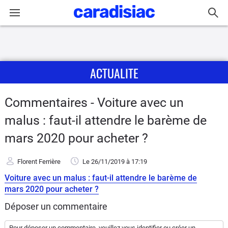
Connexion / Inscription
ACTUALITE
Accueil
Actu
Commentaires - Voiture avec un
malus : faut-il attendre le barème de
Essais
mars 2020 pour acheter ?
Guide
d'achat
Florent Ferrière
Le 26/11/2019
à 17:19
Voiture avec un malus : faut-il attendre le barème de
Electriques
mars 2020 pour acheter ?
Déposer un commentaire
Utilitaires
Pour déposer un commentaire, veuillez vous
identifier
ou
créer un