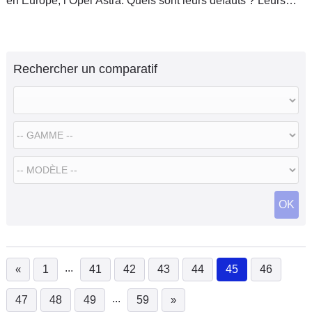
en Europe, l’Opel Astra. Quels sont leurs défauts ? Leurs
qualités ? Laquelle choisir ? Caradisiac vous guide.
Rechercher un comparatif
OK
...
«
1
41
42
43
44
45
46
(current)
...
47
48
49
59
»