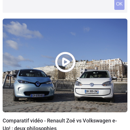
OK
Flottes
Auto
Services
Forum
Moto
Marques
Comparatif vidéo - Renault Zoé vs Volkswagen e-
Up! : deux philosophies