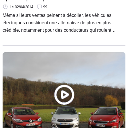
Le 02/04/2014
99
Même si leurs ventes peinent à décoller, les véhicules
électriques constituent une alternative de plus en plus
crédible, notamment pour des conducteurs qui roulent
essentiellement en ville. L’offre devient par conséquent de
plus en plus importante. Si l’on ne tient pas compte de la
Mitsubishi i-Miev, des Peugeot Ion et Citroën C-zéro qui sont
aujourd’hui dépassées, deux propositions sont
particulièrement convaincantes. Il s’agit de la Renault Zoé et
de la Volkswagen e-Up. Une rencontre s’impose.