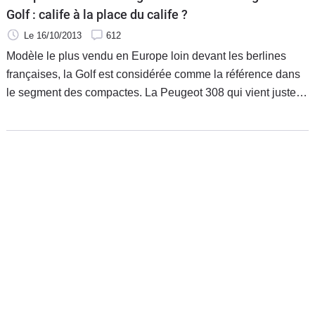
Golf : calife à la place du calife ?
Le 16/10/2013
612
Modèle le plus vendu en Europe loin devant les berlines
françaises, la Golf est considérée comme la référence dans
le segment des compactes. La Peugeot 308 qui vient juste
d’être commercialisée veut renverser cette suprématie.
Première tentative avec les diesels d’entrée de gamme.