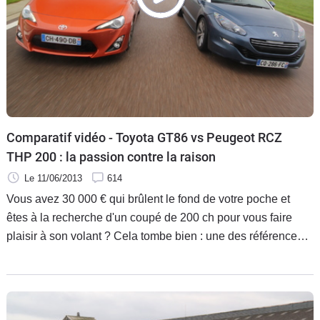
Comparatif vidéo - Toyota GT86 vs Peugeot RCZ
THP 200 : la passion contre la raison
Le 11/06/2013
614
Vous avez 30 000 € qui brûlent le fond de votre poche et
êtes à la recherche d'un coupé de 200 ch pour vous faire
plaisir à son volant ? Cela tombe bien : une des références
du marché, la Peugeot RCZ, vient d'être restylée, et un
outsider aux dents longues fait beaucoup parler de lui ces
derniers temps, la Toyota GT 86. Des chiffres identiques
mais des recettes bien différentes, laquelle vous offrira le