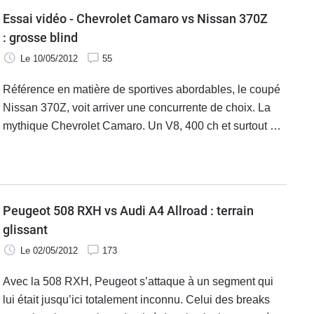
Essai vidéo - Chevrolet Camaro vs Nissan 370Z
: grosse blind
Le 10/05/2012
55
Référence en matière de sportives abordables, le coupé
Nissan 370Z, voit arriver une concurrente de choix. La
mythique Chevrolet Camaro. Un V8, 400 ch et surtout un
tarif sous les 40 000 €. Laquelle va remporter la mise ?
Peugeot 508 RXH vs Audi A4 Allroad : terrain
glissant
Le 02/05/2012
173
Avec la 508 RXH, Peugeot s’attaque à un segment qui
lui était jusqu’ici totalement inconnu. Celui des breaks