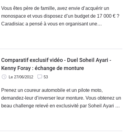
Vous êtes père de famille, avez envie d’acquérir un
monospace et vous disposez d’un budget de 17 000 € ?
Caradisiac a pensé à vous en organisant une
confrontation entre le leader sur le segment, le Renault
Scénic, et l’épouvantail de la catégorie, le Dacia Lodgy.
Comparatif exclusif vidéo - Duel Soheil Ayari -
Kenny Foray : échange de monture
Le 27/06/2012
53
Prenez un coureur automobile et un pilote moto,
demandez-leur d’inverser leur monture. Vous obtenez un
beau challenge relevé en exclusivité par Soheil Ayari et
Kenny Foray.