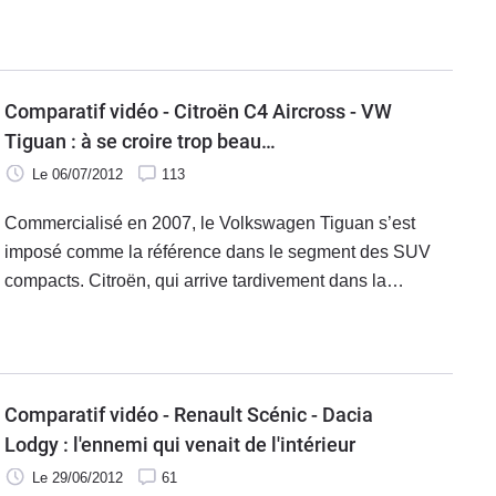
contre tube du grenier laquelle va remporter la victoire ?
Comparatif vidéo - Citroën C4 Aircross - VW
Tiguan : à se croire trop beau…
Le 06/07/2012
113
Commercialisé en 2007, le Volkswagen Tiguan s’est
imposé comme la référence dans le segment des SUV
compacts. Citroën, qui arrive tardivement dans la
catégorie avec son C4 Aircross, le désigne clairement
comme son principal concurrent. Mais le SUV français a-
t-il les moyens de ses ambitions ?
Comparatif vidéo - Renault Scénic - Dacia
Lodgy : l'ennemi qui venait de l'intérieur
Le 29/06/2012
61