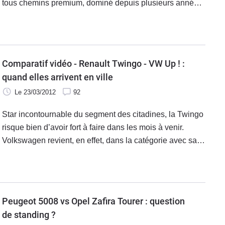
tous chemins premium, dominé depuis plusieurs années
par Audi et ses Allroad. Avec l’Hybrid4 dans sa besace,
la Française a-t-elle l’étoffe de se mesurer à l’A4
Allroad ?
Comparatif vidéo - Renault Twingo - VW Up ! :
quand elles arrivent en ville
Le 23/03/2012
92
Star incontournable du segment des citadines, la Twingo
risque bien d’avoir fort à faire dans les mois à venir.
Volkswagen revient, en effet, dans la catégorie avec sa
Up ! qui s'est fixé comme objectif de prendre le
leadership des modèles importés et même devancer si
possible la Française.
Peugeot 5008 vs Opel Zafira Tourer : question
de standing ?