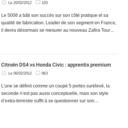
Le 20/02/2012
103
Le 5008 a bâti son succès sur son côté pratique et sa
qualité de fabrication. Leader de son segment en France,
il devra désormais se mesurer au nouveau Zafira Tourer.
Le leader européen a mis toutes les chances de son côté
pour détrôner le lion.
Citroën DS4 vs Honda Civic : apprentis premium
Le 06/02/2012
863
L’une se définit comme un coupé 5 portes surélevé, la
seconde n’est pas aussi conceptuelle, mais son style
d’extra-terrestre suffit à se questionner sur son
appartenance au segment des compactes. Mais les deux
ont un point commun. Elles se revendiquent premium.