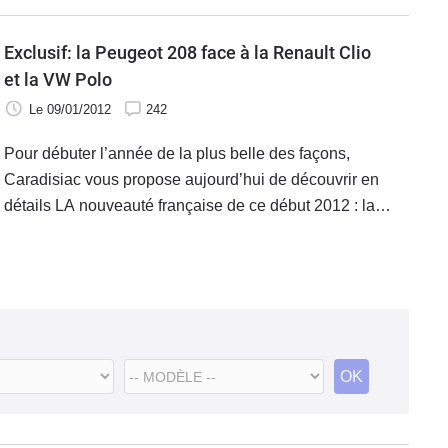
Exclusif: la Peugeot 208 face à la Renault Clio
et la VW Polo
Le 09/01/2012
242
Pour débuter l’année de la plus belle des façons,
Caradisiac vous propose aujourd’hui de découvrir en
détails LA nouveauté française de ce début 2012 : la
Peugeot 208. Et pour cette première rencontre, nous
avons choisi de l’opposer à ses deux principales rivales :
la Renault Clio et la VW Polo
OK