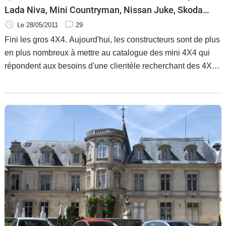
Lada Niva, Mini Countryman, Nissan Juke, Skoda
Yeti, Suzuki SX4
Le 28/05/2011
29
Fini les gros 4X4. Aujourd'hui, les constructeurs sont de plus
en plus nombreux à mettre au catalogue des mini 4X4 qui
répondent aux besoins d'une clientèle recherchant des 4X4
qui ne sont pas de véritables baroudeurs. Ils en ont
l'apparence, mais sont utilisés principalement en ville. Pour
vous aider à bien choisir, Caradisiac a opposé les modèles
suivants : Fiat Panda 4X4, Lada Niva, Mini Countryman,
Nissan Juke, Skoda Yeti, Suzuki SX4.