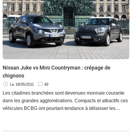
Nissan Juke vs Mini Countryman : crépage de
chignons
Le 18/05/2011
49
Les citadines branchées sont devenues monnaie courante
dans les grandes agglomérations. Compacts et attractifs ces
véhicules BCBG ont pourtant tendance à délaisser les
familles. Seuls deux constructeurs ont eu l’idée de proposer
une alternative. Nissan avec le Juke et Mini et son
Countryman.