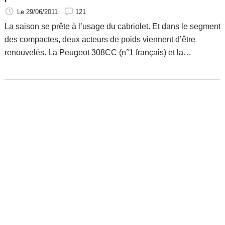
Le 29/06/2011
121
La saison se prête à l’usage du cabriolet. Et dans le segment
des compactes, deux acteurs de poids viennent d’être
renouvelés. La Peugeot 308CC (n°1 français) et la
Volkswagen Eos (n°1 étranger) s’affrontent aujourd’hui pour
une place au soleil.