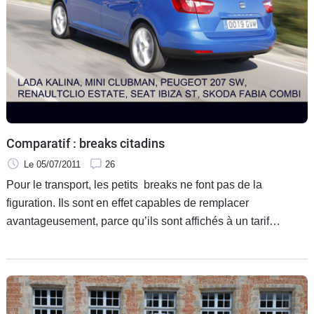
Comparatif : breaks citadins
Le 05/07/2011
26
Pour le transport, les petits breaks ne font pas de la
figuration. Ils sont en effet capables de remplacer
avantageusement, parce qu’ils sont affichés à un tarif
moindre, un break de catégorie supérieure. C’est pourquoi
nous avons voulu savoir qui, entre les Lada Kalina, Mini
Clubman, Peugeot 207 SW, Renault Clio Estate, Seat Ibiza
ST et Skoda Fabia Combi, méritait le détour et pouvait être
au final le meilleur break citadin du moment. Place au