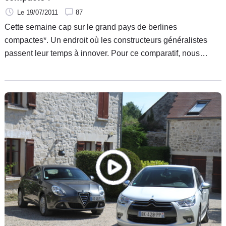
Le 19/07/2011
87
Cette semaine cap sur le grand pays de berlines
compactes*. Un endroit où les constructeurs généralistes
passent leur temps à innover. Pour ce comparatif, nous
avons sélectionné les douze berlines les plus vendues en
France. Quelle est la meilleure ?* Les compactes haut de
gamme (Audi A3, BMW Série 1…) ont déjà fait l'objet d'un
comparatif, retrouvez-le ici.