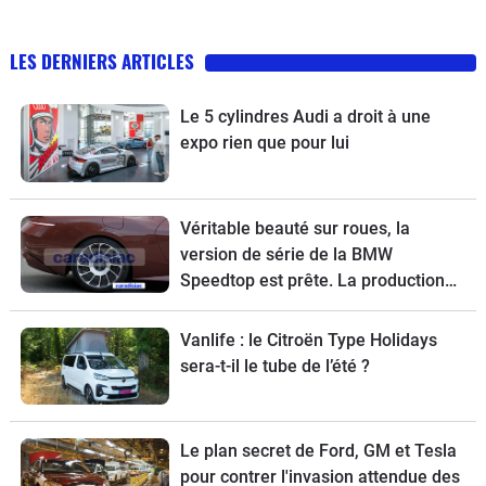
LES DERNIERS ARTICLES
Le 5 cylindres Audi a droit à une
expo rien que pour lui
Véritable beauté sur roues, la
version de série de la BMW
Speedtop est prête. La production
de ce break de chasse sera limitée à
70 exemplaires.
Vanlife : le Citroën Type Holidays
sera-t-il le tube de l’été ?
Le plan secret de Ford, GM et Tesla
pour contrer l'invasion attendue des