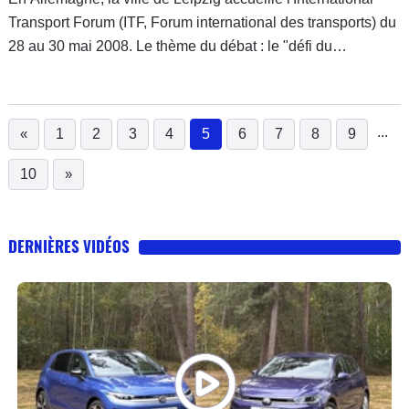
Transport Forum (ITF, Forum international des transports) du
28 au 30 mai 2008. Le thème du débat : le "défi du
changement climatique". Les participants ? Les ministres
des Transports et
...
«
1
2
3
4
5
6
7
8
9
(current)
10
»
DERNIÈRES VIDÉOS