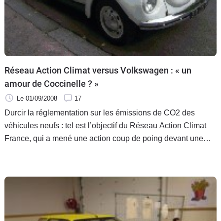
Flottes
Auto
Services
Réseau Action Climat versus Volkswagen : « un
Forum
amour de Coccinelle ? »
Moto
Le 01/09/2008
17
Durcir la réglementation sur les émissions de CO2 des
Marques
véhicules neufs : tel est l’objectif du Réseau Action Climat
France, qui a mené une action coup de poing devant une
concession Volkswagen.