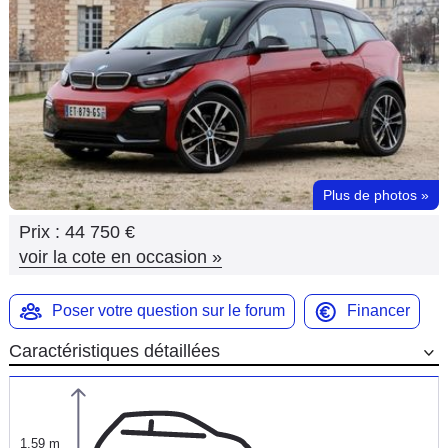
Flottes
Auto
Services
Forum
Plus de photos
»
Moto
Prix :
44 750 €
Marques
voir la cote en occasion
»
Poser votre question sur le forum
Financer
Caractéristiques détaillées
1,59 m