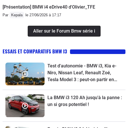
Des options encore obligatoires mais
[Présentation] BMW i4 eDrive40 d'Olivier_TFE
indispensables : chauffage batterie
Par
Kepala
le 27/06/2026 à 17:17
avec siège chauffant, pompe à chaleur
et écran plus grand..
Aller sur le Forum Bmw série i
ESSAIS ET COMPARATIFS BMW I3
Test d'autonomie - BMW i3, Kia e-
Niro, Nissan Leaf, Renault Zoé,
Tesla Model 3 : peut-on partir en
week-end en voiture électrique ?
La BMW i3 120 Ah jusqu'à la panne :
un si gros potentiel !