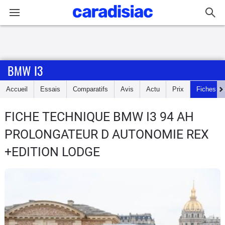
Connexion / Inscription
BMW I3
Accueil
Accueil
Essais
Comparatifs
Avis
Actu
Prix
Fiches te
Actu
FICHE TECHNIQUE BMW I3
94 AH
Essais
PROLONGATEUR D AUTONOMIE REX
Guide
+EDITION LODGE
d'achat
Electriques
Utilitaires