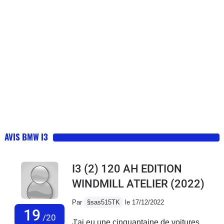
AVIS BMW I3
I3 (2) 120 AH EDITION
WINDMILL ATELIER
(2022)
Par
§sas515TK
le 17/12/2022
19
/20
J'ai eu une cinquantaine de voitures