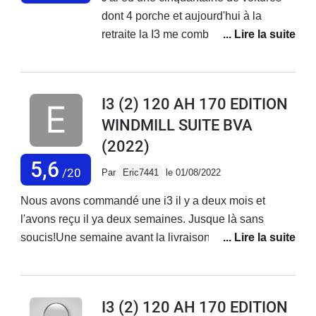
dont 4 porche et aujourd'hui à la
retraite la I3 me comble c'est le
deuxième modèle après une I3 Rex
j'ai pris la dernière mouture tout en
sachant t qu'elle était en fin de vie car
I3 (2) 120 AH 170 EDITION
c'est un vrai plaisir j'essaie
WINDMILL SUITE BVA
régulièrement toutes les voitures
(2022)
électriques qui sortent aucune ne vaut
l'I3Il faut l'acheter avec une remise ou
5,6
/20
Par
Eric7441
le 01/08/2022
d'occasion
Nous avons commandé une i3 il y a deux mois et
l'avons reçu il ya deux semaines. Jusque là sans
soucis!Une semaine avant la livraison le
concessionnaire nous a informé que nous n'aurions
pas de grand ecran -Alors que nous l'avions payé!!!-
mais qu'il nous offrait une valise BMW!!!! Après
I3 (2) 120 AH 170 EDITION
quelques tensions il a daigné faire un juste financier