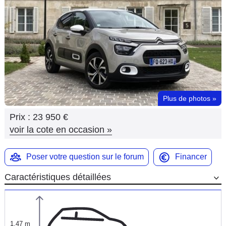
Flottes
Auto
Services
Forum
Plus de photos
»
Moto
Prix :
23 950 €
Marques
voir la cote en occasion
»
Poser votre question sur le forum
Financer
Caractéristiques détaillées
1,47 m