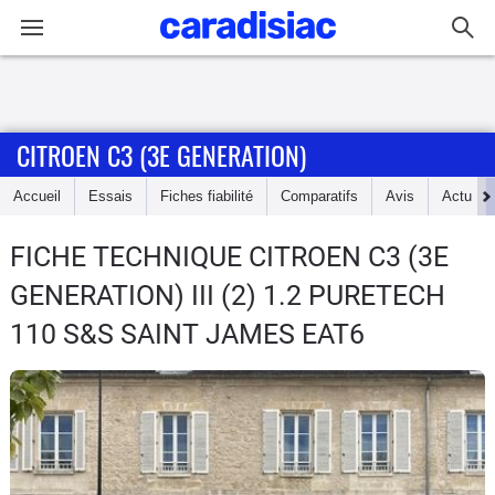
Connexion / Inscription
CITROEN C3 (3E GENERATION)
Accueil
Accueil
Essais
Fiches fiabilité
Comparatifs
Avis
Actu
Actu
FICHE TECHNIQUE CITROEN C3 (3E
Essais
GENERATION)
III (2) 1.2 PURETECH
Guide
110 S&S SAINT JAMES EAT6
d'achat
Electriques
Utilitaires