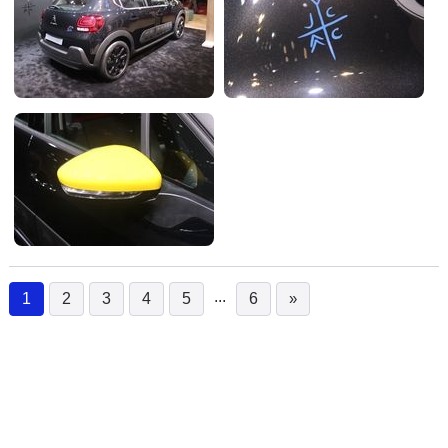
...
1
2
3
4
5
6
»
(current)