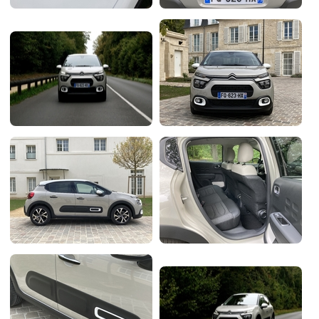
Flottes
Auto
Services
Forum
Moto
Marques