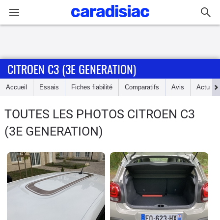
Connexion / Inscription
CITROEN C3 (3E GENERATION)
Accueil
Accueil
Essais
Fiches fiabilité
Comparatifs
Avis
Actu
Actu
TOUTES LES PHOTOS CITROEN C3
Essais
(3E GENERATION)
Guide
d'achat
Electriques
Utilitaires