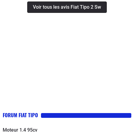
etc..), je me suis résolu à la vendre
Voir tous les avis Fiat Tipo 2 Sw
pour l’exportation. N’ayant pas un
budget à rallonge, il fallait que je me
dirige vers un modèle spacieux, tout
en profitant d’un design assez
moderne, sans trop d’electronique a
bord... C’est leur garantie portée sur 7
ans qui m’a fait pousser la porte d’une
concession Fiat. J’ai jeté mon dévolu
sur un modèle break et un 1.4 essence
niveau motorisation. Je l’ai depuis le
mois d’avril et 8.800 kilomètres à mon
actif. J’en suis très très content.
Confortable, vaste habitacle,
relativement économe ( quoique en
FORUM FIAT TIPO
ville, il faut tabler sur un bon 9.5-10
litres), bien équipée ( GPS...vieillot,
Moteur 1.4 95cv
airco automatique, radio Bluetooth