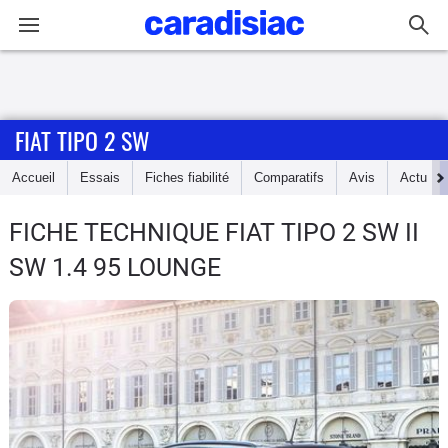
Connexion / Inscription
FIAT TIPO 2 SW
Accueil
Accueil
Essais
Fiches fiabilité
Comparatifs
Avis
Actu
Actu
FICHE TECHNIQUE FIAT TIPO 2 SW
II
Essais
SW 1.4 95 LOUNGE
Guide
d'achat
Electriques
Utilitaires