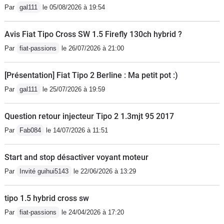
Par
gal111
le 05/08/2026 à 19:54
USB, jantes alu 16 pouces). Je reste
conscient que ce n’est certainement
Avis Fiat Tipo Cross SW 1.5 Firefly 130ch hybrid ?
pas le summum de l’automobile, ni le
Par
fiat-passions
le 26/07/2026 à 21:00
top niveau mode mais pour le budget
(18.900 euros moins remise de 4.000
[Présentation] Fiat Tipo 2 Berline : Ma petit pot :)
euros, soit 14.900 euros), je me doute
Par
gal111
le 25/07/2026 à 19:59
qu’il ne faut pas se montrer exigeant.
Défauts: moteur poussif ( il existe un
Question retour injecteur Tipo 2 1.3mjt 95 2017
1.4 turbo 120), finition intérieure
moyenne et suspensions
Par
Fab084
le 14/07/2026 à 11:51
dures.Qualités: ligne, intérieur
spacieux, fiabilité, prix/
Start and stop désactiver voyant moteur
équipement/garantie.Je viens de
Par
Invité guihui5143
le 22/06/2026 à 13:29
parcourir 2.100 kilomètres (Sud de la
France plus retour Belgique), vraiment
tipo 1.5 hybrid cross sw
rien a dire...Je recommande
Par
fiat-passions
le 24/04/2026 à 17:20
fortement....