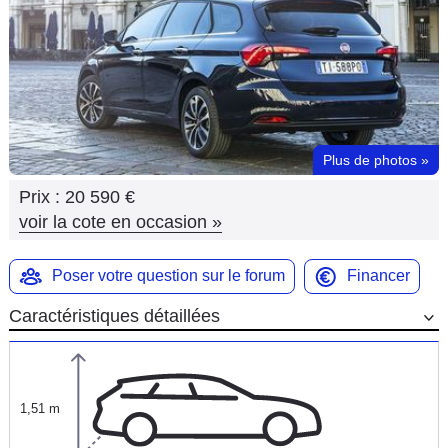
Flottes
Auto
Services
Forum
Plus de photos
»
Prix :
20 590 €
Moto
voir la cote en occasion
»
Marques
Poser votre question sur le forum
Financer
Caractéristiques détaillées
1,51 m