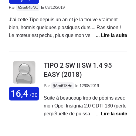
de prendre la voiture car son employé
beaucoup plus que de belles auto
Par
§Ser845NC
le 09/12/2019
était en vacances
colorées pour les faire revenir.
J’ai cette Tipo depuis un an et je la trouve vraiment
bien, hormis quelques plastiques durs.... Ras sinon !
Le moteur est pechu, plus que mon verso 126 D4D qui
est certes plus lourd. Véhicule bien équipé , le rapport
qualité - prix est imbattable, et je sais de quoi je parle
je change de voiture, et souvent de constructeur, tous
TIPO 2 SW II SW 1.4 95
les deux ans environ! Bravo Fiat, sortez la en hybride.
EASY
(2018)
Par
§Arn618Hc
le 12/08/2019
16,4
/20
Suite à beaucoup trop de pépins avec
mon Opel Insignia 2.0 CDTI 130 (perte
perpétuelle de puissance, soucis
électroniques au niveau tableau de
bord, système info-divertissement