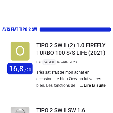
AVIS FIAT TIPO 2 SW
TIPO 2 SW II (2) 1.0 FIREFLY
TURBO 100 S/S LIFE
(2021)
Par
osud31
le 24/07/2023
16,8
/20
Très satisfait de mon achat en
occasion. Le bleu Oceano lui va très
bien. Les fonctions de l'écran sont très
intuitives, l'essentiel y est présent
Tomtom, bluetooth, maintien de
trajectoire, reconnaissance des
TIPO 2 SW II SW 1.6
panneaux etc... et surtout pas de sous-