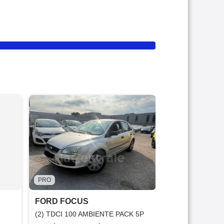
PRO
FORD FOCUS
1.8 TREND 5P
2000
215 000 
1 990 €
Garantie 3
PRO
FORD FOCUS
(2) TDCI 100 AMBIENTE PACK 5P