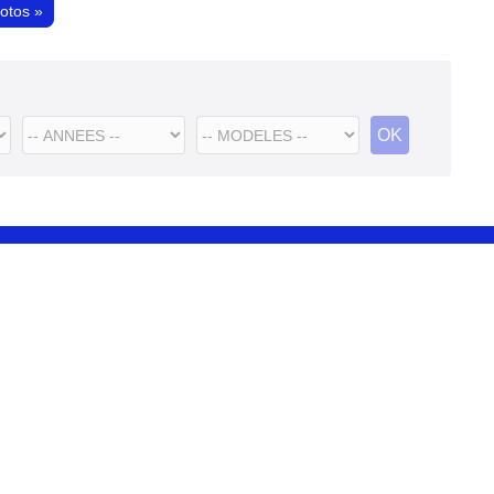
hotos
»