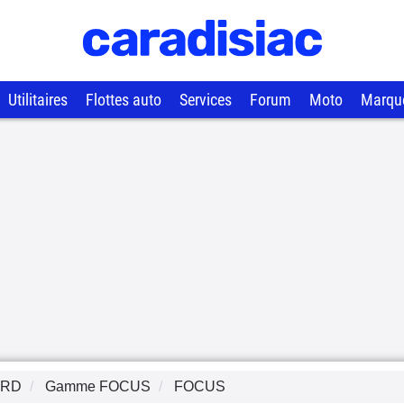
Utilitaires
Flottes auto
Services
Forum
Moto
Marqu
ORD
Gamme
FOCUS
FOCUS