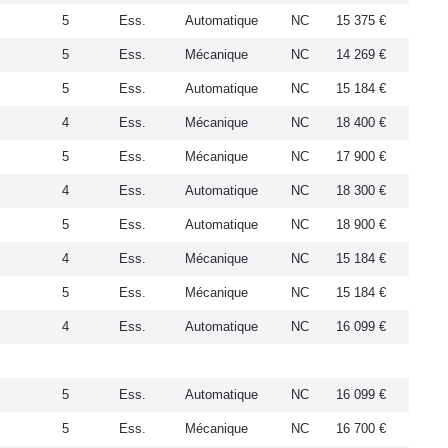
5
Ess.
Automatique
NC
15 375 €
5
Ess.
Mécanique
NC
14 269 €
5
Ess.
Automatique
NC
15 184 €
4
Ess.
Mécanique
NC
18 400 €
5
Ess.
Mécanique
NC
17 900 €
4
Ess.
Automatique
NC
18 300 €
5
Ess.
Automatique
NC
18 900 €
4
Ess.
Mécanique
NC
15 184 €
5
Ess.
Mécanique
NC
15 184 €
4
Ess.
Automatique
NC
16 099 €
5
Ess.
Automatique
NC
16 099 €
5
Ess.
Mécanique
NC
16 700 €