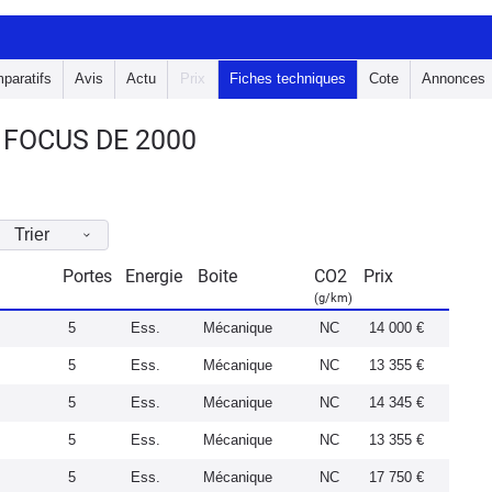
paratifs
Avis
Actu
Prix
Fiches techniques
Cote
Annonces
 FOCUS DE 2000
Trier
Portes
Energie
Boite
CO2
Prix
(g/km)
5
Ess.
Mécanique
NC
14 000 €
5
Ess.
Mécanique
NC
13 355 €
5
Ess.
Mécanique
NC
14 345 €
5
Ess.
Mécanique
NC
13 355 €
5
Ess.
Mécanique
NC
17 750 €