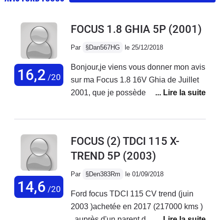
FOCUS 1.8 GHIA 5P
(2001)
Par
§Dan567HG
le 25/12/2018
Bonjour,je viens vous donner mon avis
16,2
/20
sur ma Focus 1.8 16V Ghia de Juillet
2001, que je possède depuis 1 an et
demi. Je l'ai achetée à 47 000 km, elle
en a maintenant presque 70 000 km.
Sur le plan de la conduite, c'est un
FOCUS (2) TDCI 115 X-
régal. L'ensemble est incisif, presque
TREND 5P
(2003)
chirurgical. Même avec "seulement"
115 ch, on peut se rendre compte de
Par
§Den383Rm
le 01/09/2018
l'excellence de ce chassis. La
14,6
/20
Ford focus TDCI 115 CV trend (juin
direction fait s'inscrire précisément la
2003 )achetée en 2017 (217000 kms )
voiture en courbe, cette dernière ne
, auprès d'un parent d'un garage de