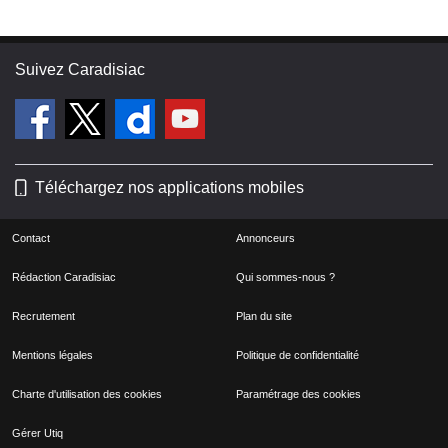
consommations personnel s'établie
entre 5.0 L/100km et 6.0L/100km.C'est
un véhicule que je conseille pour ceux
Suivez Caradisiac
a qui l'esthétique et la finitions intérieur
n'est pas un un des critère principal
d'achat ( bien que a plus de 200000km
je n'ai aucun bruit de rossignol ), et qui
Téléchargez nos applications mobiles
recherche un véhicule polyvalent
fiable confortable et agréable a
mené.Merci
Contact
Annonceurs
Rédaction Caradisiac
Qui sommes-nous ?
Recrutement
Plan du site
Mentions légales
Politique de confidentialité
Charte d'utilisation des cookies
Paramétrage des cookies
Gérer Utiq