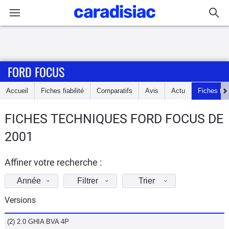
Connexion / Inscription
FORD FOCUS
Accueil
Accueil
Fiches fiabilité
Comparatifs
Avis
Actu
Fiches te
Actu
FICHES TECHNIQUES FORD FOCUS DE
Essais
2001
Guide
d'achat
Affiner votre recherche :
Année
Filtrer
Trier
Electriques
Versions
Utilitaires
(2) 2.0 GHIA BVA 4P