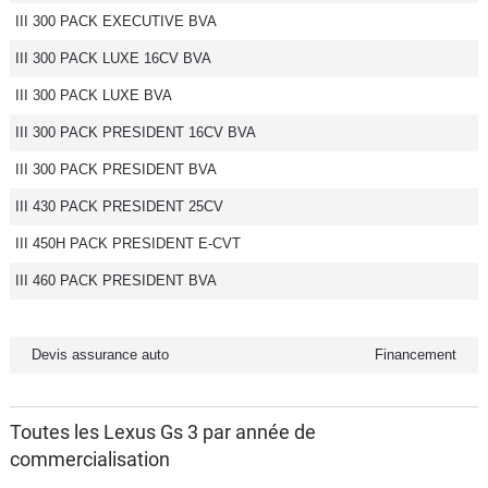
III 300 PACK EXECUTIVE BVA
Flottes
Auto
III 300 PACK LUXE 16CV BVA
III 300 PACK LUXE BVA
Services
III 300 PACK PRESIDENT 16CV BVA
Forum
III 300 PACK PRESIDENT BVA
III 430 PACK PRESIDENT 25CV
Moto
III 450H PACK PRESIDENT E-CVT
Marques
III 460 PACK PRESIDENT BVA
Devis assurance auto
Financement
Toutes les Lexus Gs 3 par année de
commercialisation