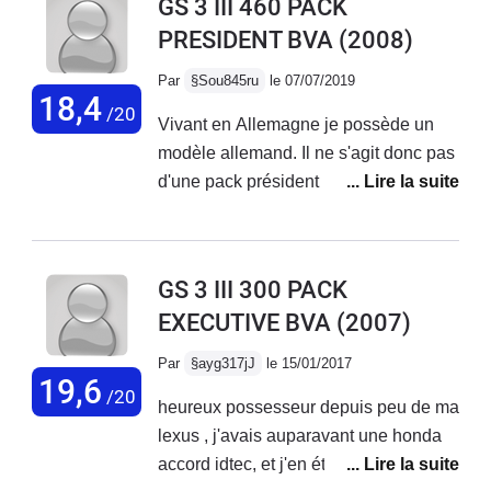
GS 3 III 460 PACK
PRESIDENT BVA
(2008)
Par
§Sou845ru
le 07/07/2019
18,4
/20
Vivant en Allemagne je possède un
modèle allemand. Il ne s'agit donc pas
d'une pack président mais l'équivalent
Luxury Line avec toutes les options. La
Lexus GS 460 est un véhicule très
confortable et très bien équipé (sièges
GS 3 III 300 PACK
AV électriques chauffants + ventilés
EXECUTIVE BVA
(2007)
pour l'été, TOA, pare soleil électrique,
système keyless, régulateur de
Par
§ayg317jJ
le 15/01/2017
vitesse, radar anti collision, BVA 8
19,6
/20
heureux possesseur depuis peu de ma
rapports, hifi-stéréo 15 HP Mark
lexus , j'avais auparavant une honda
Levinson avec lecteur CD-DVD, volant
accord idtec, et j'en étais tres satisfait,
réglable électriquement, Ouverture et