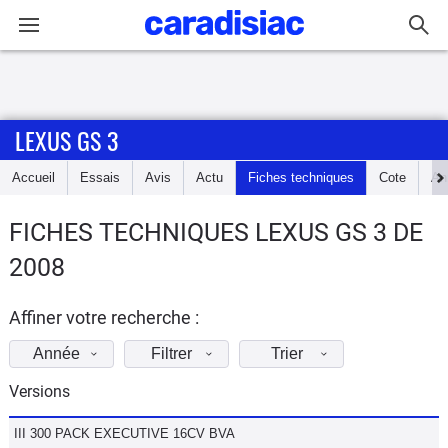
Connexion / Inscription
LEXUS GS 3
Accueil
Accueil
Essais
Avis
Actu
Fiches techniques
Cote
An
Actu
FICHES TECHNIQUES LEXUS GS 3 DE
Essais
2008
Guide
d'achat
Affiner votre recherche :
Année
Filtrer
Trier
Electriques
Versions
Utilitaires
III 300 PACK EXECUTIVE 16CV BVA