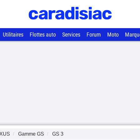
Utilitaires
Flottes auto
Services
Forum
Moto
Marqu
XUS
Gamme
GS
GS 3