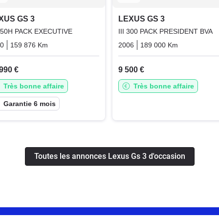
XUS GS 3
LEXUS GS 3
 450H PACK EXECUTIVE
III 300 PACK PRESIDENT BVA
10
159 876 Km
Automatique
Hybrid_essence_electric
2006
189 000 Km
Automatiq
990 €
9 500 €
Très bonne affaire
Très bonne affaire
Garantie 6 mois
Toutes les annonces Lexus Gs 3 d'occasion