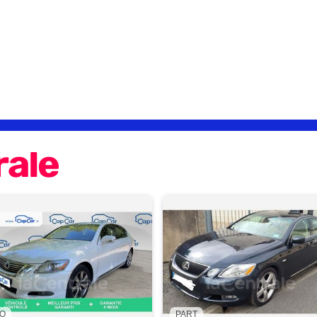
O
PART