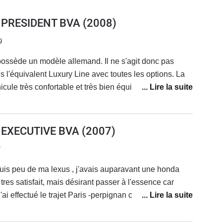
K PRESIDENT BVA
(2008)
9
ossède un modèle allemand. Il ne s'agit donc pas
 l'équivalent Luxury Line avec toutes les options. La
cule très confortable et très bien équipé (sièges AV
ventilés pour l'été, TOA, pare soleil électrique, système
esse, radar anti collision, BVA 8 rapports, hifi-stéréo 15
ecteur CD-DVD, volant réglable électriquement,
K EXECUTIVE BVA
(2007)
ans clé, caméra et radar d'aide au stationnement,
7
hassis et suspensions actives électronique,
 Lexus, et première voiture japonaise, et la légende de
is peu de ma lexus , j'avais auparavant une honda
e marque semble être vraie. Cette voiture respire le
s tres satisfait, mais désirant passer à l'essence car
 matériaux sont de très bonne qualité même s'il y a
ai effectué le trajet Paris -perpignan comme dans un
u faux pas qu'on ne retrouve pas généralement sur les
el silence ! on passe à autre chose....elle merite sa
uédois (horloge électronique vieux-jeu avec affichage
, et ce , à tous les niveaux : finitions ,assemblage ,