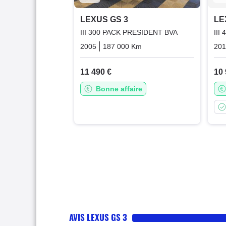
LEXUS GS 3
LE
III 300 PACK PRESIDENT BVA
III
2005
187 000 Km
Automatique
Essence
20
11 490 €
10 
Bonne affaire
AVIS LEXUS GS 3