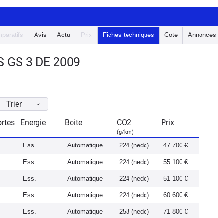
paratifs
Avis
Actu
Prix
Fiches techniques
Cote
Annonces
 GS 3 DE 2009
Trier
rtes
Energie
Boite
CO2
Prix
(g/km)
Ess.
Automatique
224 (nedc)
47 700 €
Ess.
Automatique
224 (nedc)
55 100 €
Ess.
Automatique
224 (nedc)
51 100 €
Ess.
Automatique
224 (nedc)
60 600 €
Ess.
Automatique
258 (nedc)
71 800 €