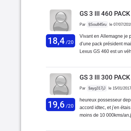
GS 3 III 460 PAC
Par
§Sou845ru
le 07/07/201
Vivant en Allemagne je p
18,4
/20
d'une pack président mais
Lexus GS 460 est un véhi
électriques chauffants + 
keyless, régulateur de vit
HP Mark Levinson avec l
GS 3 III 300 PAC
Ouverture et démarrage s
Par
§ayg317jJ
le 15/01/201
reconnaissance vocale, c
etc...).C'est ma première
heureux possesseur depu
19,6
fiabilité concernant cett
/20
accord idtec, et j'en étai
solide et le sérieux. Les
moins de 10 000kms/an.j'
certains petits détails o
rêve.... quel confort , qu
premiums allemands ou s
qualification de "premium"