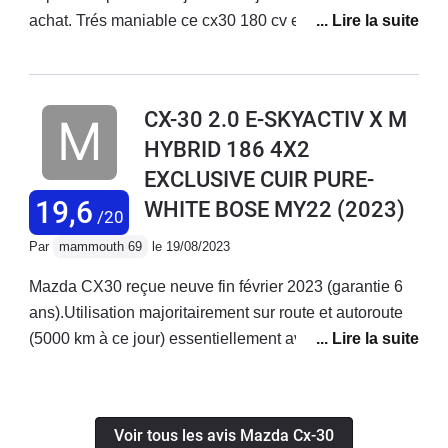
achat. Trés maniable ce cx30 180 cv est trés véloce. Il
se conduit sportif et ses montées en régime
surprennent (6000tr) les palettes au volant permettent d
affiner la conduite. la conso dépend de la conduite .de
CX-30 2.0 E-SKYACTIV X M
5 a 9 litres . . mécanique atmo gage de fiabilité comme
HYBRID 186 4X2
dit mon garagiste . j ai choisi le modéle full option est c
EXCLUSIVE CUIR PURE-
est génial.
19,6
WHITE BOSE MY22
(2023)
/20
Par
mammouth 69
le 19/08/2023
Mazda CX30 reçue neuve fin février 2023 (garantie 6
ans).Utilisation majoritairement sur route et autoroute
(5000 km à ce jour) essentiellement avec 2 adultes.
Globalement très satisfait de l'ensemble : look, finitions
(vie à bord très zen), équipements, conduite très
agréable, silence, souplesse du moteur (possibilité de
Voir tous les avis Mazda Cx-30
rouler en 6ème à 60kmh),agrément de la boîte de