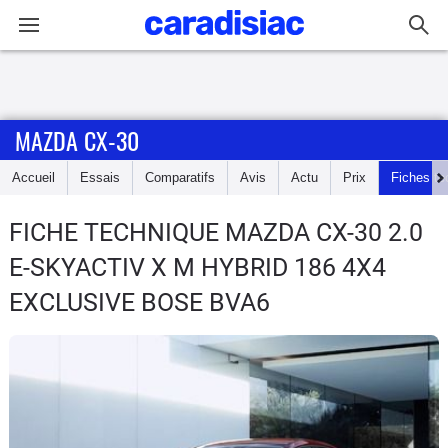
Connexion / Inscription
MAZDA CX-30
Accueil
Accueil
Essais
Comparatifs
Avis
Actu
Prix
Fiches te
Actu
FICHE TECHNIQUE MAZDA CX-30
2.0
Essais
E-SKYACTIV X M HYBRID 186 4X4
Guide
EXCLUSIVE BOSE BVA6
d'achat
Electriques
Utilitaires