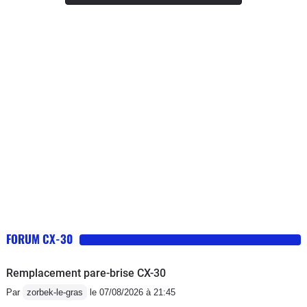
vitesses mécanique, consommation (6,6 litres/100 en
moyenne et qui va en s'améliorant). Le seul petit bémol
concerne la capacité du réservoir (51 litres), tendance
qui a malheureusement tendance à se généraliser sur
l'ensemble des véhicules. Au final un très bon rapport
qualité/prix .
FORUM CX-30
Remplacement pare-brise CX-30
Par
zorbek-le-gras
le 07/08/2026 à 21:45