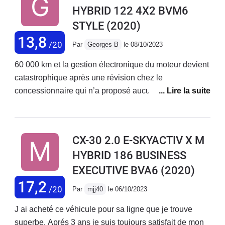
HYBRID 122 4X2 BVM6
STYLE
(2020)
13,8
/20
Par
Georges B
le 08/10/2023
60 000 km et la gestion électronique du moteur devient
catastrophique après une révision chez le
concessionnaire qui n’a proposé aucune solution hors
de la vendreC’est ce que je fais et c’est
invraisemblable Dommage car globalement la CX30
était sympaÉchec et mat pour moi
CX-30 2.0 E-SKYACTIV X M
HYBRID 186 BUSINESS
EXECUTIVE BVA6
(2020)
17,2
/20
Par
mjj40
le 06/10/2023
J ai acheté ce véhicule pour sa ligne que je trouve
superbe. Aprés 3 ans je suis toujours satisfait de mon