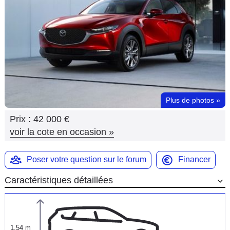
Flottes
Auto
Services
Forum
Plus de photos
»
Moto
Prix :
42 000 €
Marques
voir la cote en occasion
»
Poser votre question sur le forum
Financer
Caractéristiques détaillées
1,54 m