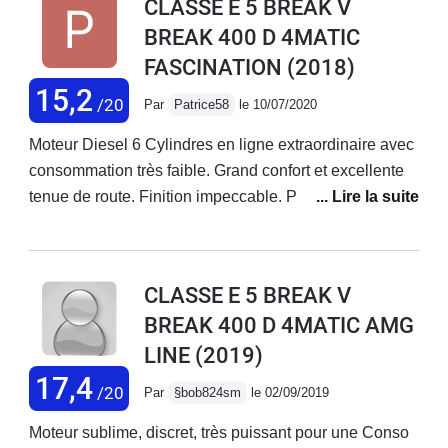
CLASSE E 5 BREAK V
une marque premium ne se limite pas a gonfler ses
BREAK 400 D 4MATIC
prix et negliger la qulite de ses voiture ( panne
FASCINATION
(2018)
d'injectur avec simplement 59.000km) et negliger vos
client (aucun effort de la marque pour prendre en
15,2
/20
Par
Patrice58
le 10/07/2020
charge une partie des reparations). Sinon, quand tout
fonctionne bien c'est une voiture agreable.Mais je
Moteur Diesel 6 Cylindres en ligne extraordinaire avec
trouve le comportement de Mercedes Benz vis a vis de
consommation très faible. Grand confort et excellente
ses clients juste inamissible.A bon enetendeur, Salut!
tenue de route. Finition impeccable. Par contre,
certaines options, comme toujours chez Mercedes,
sont chères et inutiles : conduite autonome déficiente
et dangereuse, phares multi-beams difficiles à régler
CLASSE E 5 BREAK V
(on reçoit des appels de phares des voitures que l'on
BREAK 400 D 4MATIC AMG
croise), GPS perfectible
LINE
(2019)
17,4
/20
Par
§bob824sm
le 02/09/2019
Moteur sublime, discret, très puissant pour une Conso