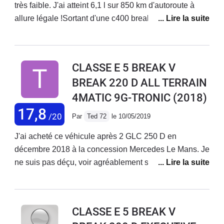
très faible. J'ai atteint 6,1 l sur 850 km d'autoroute à
allure légale !Sortant d'une c400 break essence le
confort et la finition sont nettement supérieurs. Les
nombreuses options en font une auto de luxe dixit le
vendeur épaté de mes choix , j'ai privilégié le confort
CLASSE E 5 BREAK V
jantes 18' airmatic un must
BREAK 220 D ALL TERRAIN
4MATIC 9G-TRONIC
(2018)
17,8
/20
Par
Ted 72
le 10/05/2019
J'ai acheté ce véhicule après 2 GLC 250 D en
décembre 2018 à la concession Mercedes Le Mans. Je
ne suis pas déçu, voir agréablement surpris. Véhicule
d'un confort et d'une sécurité impressionnante
(suspension pneumatique, assistance à la conduite,
....), avec une consommation établie à 6,3 L/100 réelle,
CLASSE E 5 BREAK V
exceptionnel pour un véhicule d'un tel gabarit. Idéal