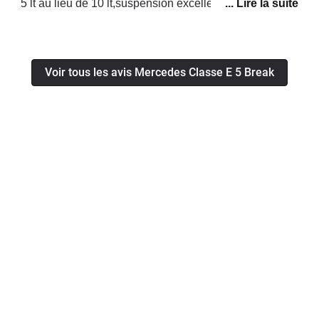
5 lt au lieu de 10 lt,suspension excellente,silence et
equipement egalementSeul bémol sa hauteur de
caisse pour grand gabarit...plus très jeune.Sinon un
grand plaisir de conduite.Je changerais uniquement
Voir tous les avis Mercedes Classe E 5 Break
pour un SUV de la gamme