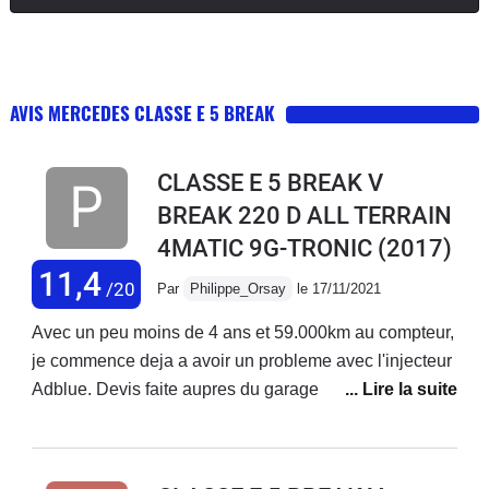
AVIS MERCEDES CLASSE E 5 BREAK
CLASSE E 5 BREAK V
BREAK 220 D ALL TERRAIN
4MATIC 9G-TRONIC
(2017)
11,4
/20
Par
Philippe_Orsay
le 17/11/2021
Avec un peu moins de 4 ans et 59.000km au compteur,
je commence deja a avoir un probleme avec l'injecteur
Adblue. Devis faite aupres du garage Mercedes: 1030
Eur de reparation avec 00 prise en charge par
Mercedes.Je trouve que c'est juste scandaleux pour
une marque qui se veux premium.Mr Mercedes, etre