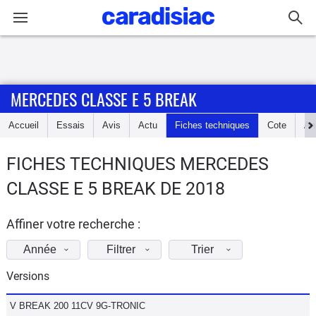
Connexion / Inscription
MERCEDES CLASSE E 5 BREAK
Accueil
Accueil
Essais
Avis
Actu
Fiches techniques
Cote
An
Actu
FICHES TECHNIQUES MERCEDES
Essais
CLASSE E 5 BREAK DE 2018
Guide
d'achat
Affiner votre recherche :
Année
Filtrer
Trier
Electriques
Versions
Utilitaires
V BREAK 200 11CV 9G-TRONIC