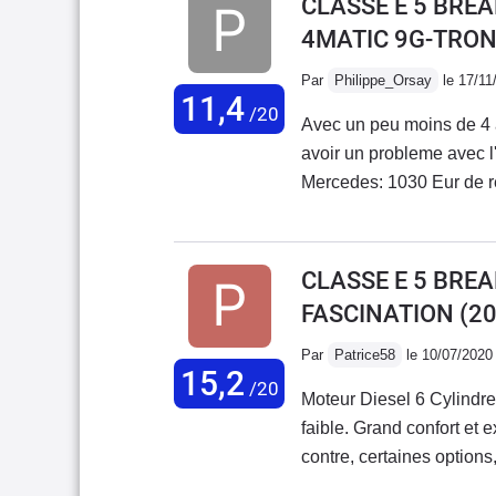
CLASSE E 5 BREA
4MATIC 9G-TRON
Par
Philippe_Orsay
le 17/11
11,4
/20
Avec un peu moins de 4 
avoir un probleme avec l
Mercedes: 1030 Eur de r
trouve que c'est juste 
Mercedes, etre une marqu
negliger la qulite de se
CLASSE E 5 BREA
et negliger vos client (
FASCINATION
(20
partie des reparations). 
agreable.Mais je trouve
Par
Patrice58
le 10/07/2020
15,2
clients juste inamissible
/20
Moteur Diesel 6 Cylindre
faible. Grand confort et 
contre, certaines option
inutiles : conduite auto