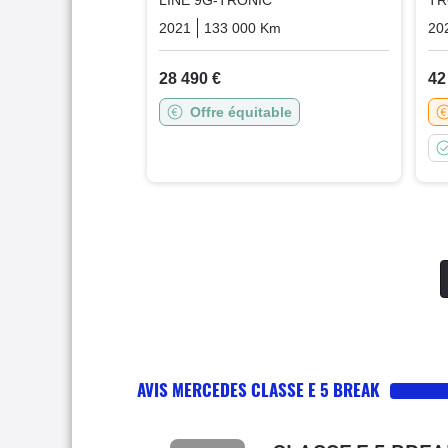
LINE 9G-TRONIC
TR
2021
133 000 Km
Automatique
Hybrid_es
20
28 490 €
42
Offre équitable
AVIS MERCEDES CLASSE E 5 BREAK