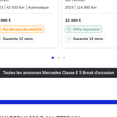
ONIC
9G-TRONIC
sence_electric
23
42 633 Km
Automatique
Hybrid_essence_electric
2019
114 880 Km
Automati
 990 €
32 490 €
Au-dessus du marché
Offre équitable
Garantie 12 mois
Garantie 12 mois
Toutes les annonces Mercedes Classe E 5 Break d'occasion