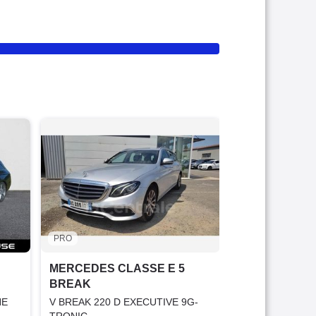
PRO
MERCEDES C
BREAK
V BREAK 300 DE
9G-TRONIC
2020
89 659 K
32 999 €
PRO
Offre équit
MERCEDES CLASSE E 5
BREAK
Garantie 1
NE
V BREAK 220 D EXECUTIVE 9G-