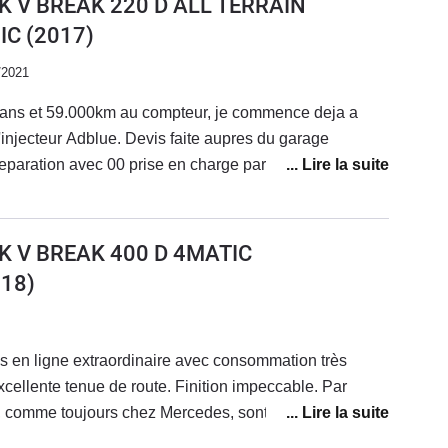
K V BREAK 220 D ALL TERRAIN
IC
(2017)
/2021
ans et 59.000km au compteur, je commence deja a
'injecteur Adblue. Devis faite aupres du garage
eparation avec 00 prise en charge par Mercedes.Je
scandaleux pour une marque qui se veux premium.Mr
e premium ne se limite pas a gonfler ses prix et
s voiture ( panne d'injectur avec simplement 59.000km)
K V BREAK 400 D 4MATIC
aucun effort de la marque pour prendre en charge une
18)
Sinon, quand tout fonctionne bien c'est une voiture
 le comportement de Mercedes Benz vis a vis de ses
.A bon enetendeur, Salut!
s en ligne extraordinaire avec consommation très
excellente tenue de route. Finition impeccable. Par
s, comme toujours chez Mercedes, sont chères et
nome déficiente et dangereuse, phares multi-beams