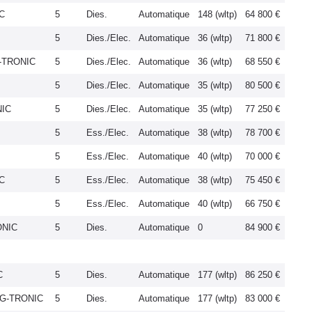
C
5
Dies.
Automatique
148 (wltp)
64 800 €
5
Dies./Elec.
Automatique
36 (wltp)
71 800 €
-TRONIC
5
Dies./Elec.
Automatique
36 (wltp)
68 550 €
5
Dies./Elec.
Automatique
35 (wltp)
80 500 €
NIC
5
Dies./Elec.
Automatique
35 (wltp)
77 250 €
5
Ess./Elec.
Automatique
38 (wltp)
78 700 €
5
Ess./Elec.
Automatique
40 (wltp)
70 000 €
C
5
Ess./Elec.
Automatique
38 (wltp)
75 450 €
5
Ess./Elec.
Automatique
40 (wltp)
66 750 €
ONIC
5
Dies.
Automatique
0
84 900 €
C
5
Dies.
Automatique
177 (wltp)
86 250 €
9G-TRONIC
5
Dies.
Automatique
177 (wltp)
83 000 €