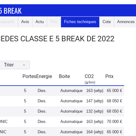
5 BREAK
paratifs
Avis
Actu
Prix
Fiches techniques
Cote
Annonces
DES CLASSE E 5 BREAK DE 2022
Trier
Portes
Energie
Boite
CO2
Prix
(g/km)
5
Dies.
Automatique
163 (wltp)
65 000 €
5
Dies.
Automatique
147 (wltp)
68 050 €
5
Dies.
Automatique
132 (wltp)
68 050 €
ONIC
5
Dies.
Automatique
163 (wltp)
70 000 €
NIC
5
Dies.
Automatique
164 (wltp)
65 000 €