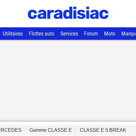
Utilitaires
Flottes auto
Services
Forum
Moto
Marqu
ERCEDES
Gamme
CLASSE E
CLASSE E 5 BREAK