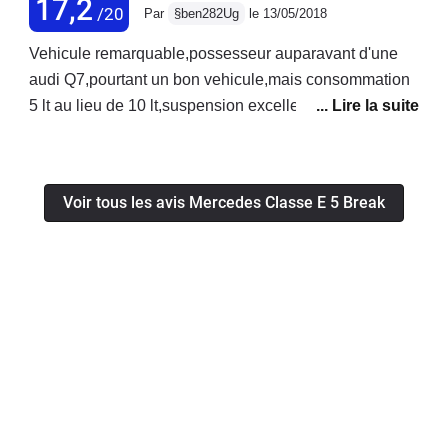
17,2
/20
Par
§ben282Ug
le 13/05/2018
probleme sur les classe E !!!! Faut changer les vitesse
au palettes pour rétrograder plus tôt !!!!!
Vehicule remarquable,possesseur auparavant d'une
audi Q7,pourtant un bon vehicule,mais consommation
5 lt au lieu de 10 lt,suspension excellente,silence et
equipement egalementSeul bémol sa hauteur de
caisse pour grand gabarit...plus très jeune.Sinon un
grand plaisir de conduite.Je changerais uniquement
Voir tous les avis Mercedes Classe E 5 Break
pour un SUV de la gamme