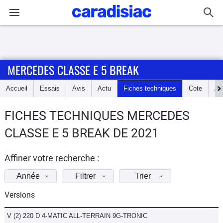
Connexion / Inscription
MERCEDES CLASSE E 5 BREAK
Accueil
Accueil
Essais
Avis
Actu
Fiches techniques
Cote
An
Actu
FICHES TECHNIQUES MERCEDES
Essais
CLASSE E 5 BREAK DE 2021
Guide
d'achat
Affiner votre recherche :
Année
Filtrer
Trier
Electriques
Versions
Utilitaires
V (2) 220 D 4-MATIC ALL-TERRAIN 9G-TRONIC