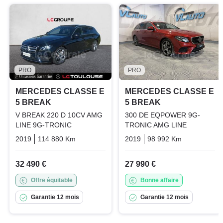
PRO
PRO
MERCEDES CLASSE E
MERCEDES CLASSE E
5 BREAK
5 BREAK
V BREAK 220 D 10CV AMG
300 DE EQPOWER 9G-
LINE 9G-TRONIC
TRONIC AMG LINE
2019
114 880 Km
Automatique
2019
Diesel
98 992 Km
Automatiq
32 490 €
27 990 €
Offre équitable
Bonne affaire
Garantie 12 mois
Garantie 12 mois