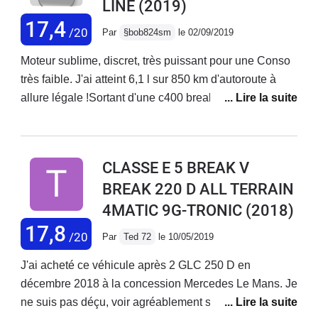
LINE
(2019)
17,4
/20
Par
§bob824sm
le 02/09/2019
Moteur sublime, discret, très puissant pour une Conso
très faible. J'ai atteint 6,1 l sur 850 km d'autoroute à
allure légale !Sortant d'une c400 break essence le
confort et la finition sont nettement supérieurs. Les
nombreuses options en font une auto de luxe dixit le
vendeur épaté de mes choix , j'ai privilégié le confort
CLASSE E 5 BREAK V
jantes 18' airmatic un must
BREAK 220 D ALL TERRAIN
4MATIC 9G-TRONIC
(2018)
17,8
/20
Par
Ted 72
le 10/05/2019
J'ai acheté ce véhicule après 2 GLC 250 D en
décembre 2018 à la concession Mercedes Le Mans. Je
ne suis pas déçu, voir agréablement surpris. Véhicule