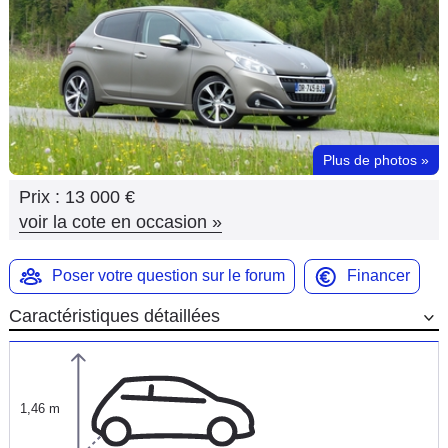
Flottes
Auto
Services
Forum
Plus de photos
»
Prix :
13 000 €
Moto
voir la cote en occasion
»
Marques
Poser votre question sur le forum
Financer
Caractéristiques détaillées
1,46 m