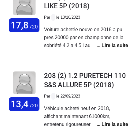
LIKE 5P
(2018)
réparée reprise par une garage
Par
le 13/10/2023
17,8
/20
Voiture achetée neuve en 2018 a pu
pres 20000 par en championne de la
sobriété 4.2 a 4.5 l au 100km pas de
souci majeur la elle a 105 000 km zero
probleme
208 (2) 1.2 PURETECH 110
S&S ALLURE 5P
(2018)
Par
le 22/09/2023
13,4
/20
Véhicule acheté neuf en 2018,
affichant maintenant 61000km,
entretenu rigoureusement dans le
réseau Peugeot. Ce véhicule est