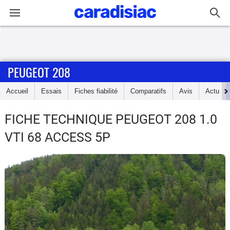
Connexion / Inscription
PEUGEOT 208
Accueil
Accueil
Essais
Fiches fiabilité
Comparatifs
Avis
Actu
Actu
FICHE TECHNIQUE PEUGEOT 208
1.0
Essais
VTI 68 ACCESS 5P
Guide
d'achat
Electriques
Utilitaires