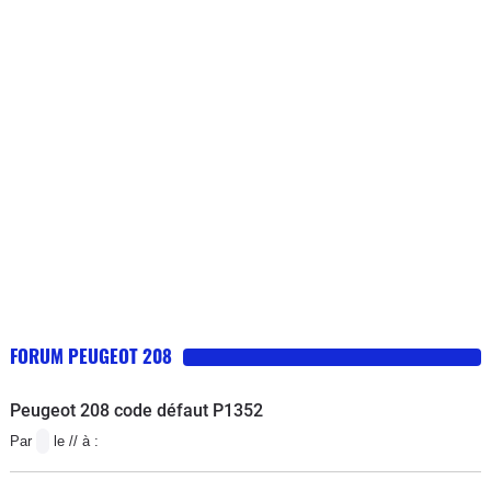
normal, mais Peugeot s'en lave les
mains).Voiture cependant assez
confortable et agréable à conduire,
assez jolie. Elle a un volume
intéressant pour une citadine.
Consommation assez élevée.
FORUM PEUGEOT 208
Peugeot 208 code défaut P1352
Par
le // à :