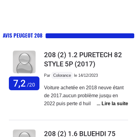
AVIS PEUGEOT 208
208 (2) 1.2 PURETECH 82
STYLE 5P
(2017)
Par
Colorance
le 14/12/2023
7,2
/20
Voiture achetée en 2018 neuve étant
de 2017.aucun problème jusqu en
2022 puis perte d huile ++ à en
rajouter tous les 300 à 500 km et début
des pannes 2ooo euros de réparation
jusqu en oct 2023 où là plus de 3000
208 (2) 1.6 BLUEHDI 75
euros de réparations voiture non