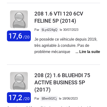
confortable, agréable à conduire mais
pas fiable sur la durée.
208 1.6 VTI 120 6CV
FELINE 5P
(2014)
Par
§Lyd224gQ
le 30/07/2023
17,6
/20
Je possède ce véhicule depuis 2019,
très agréable à conduire. Pas de
problème mécanique rencontré, seule
une fuite sur le circuit de climatisation
qui m'a quand même coûté 800€.
Parfait pour les trajets du quotidien
208 (2) 1.6 BLUEHDI 75
mais je déconseille aux usagers qui
ACTIVE BUSINESS 5P
empruntent régulièrement l'autoroute il
(2017)
manque vraiment une 6ème vitesse,
les longs trajets sont fatiguants avec
17,2
/20
Par
§Ben502Cj
le 18/06/2023
ce véhicule. La finition est très belle, je