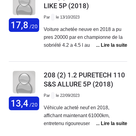
LIKE 5P
(2018)
réparée reprise par une garage
Par
le 13/10/2023
17,8
/20
Voiture achetée neuve en 2018 a pu
pres 20000 par en championne de la
sobriété 4.2 a 4.5 l au 100km pas de
souci majeur la elle a 105 000 km zero
probleme
208 (2) 1.2 PURETECH 110
S&S ALLURE 5P
(2018)
Par
le 22/09/2023
13,4
/20
Véhicule acheté neuf en 2018,
affichant maintenant 61000km,
entretenu rigoureusement dans le
réseau Peugeot. Ce véhicule est