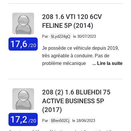
confortable, agréable à conduire mais
pas fiable sur la durée.
208 1.6 VTI 120 6CV
FELINE 5P
(2014)
Par
§Lyd224gQ
le 30/07/2023
17,6
/20
Je possède ce véhicule depuis 2019,
très agréable à conduire. Pas de
problème mécanique rencontré, seule
une fuite sur le circuit de climatisation
qui m'a quand même coûté 800€.
Parfait pour les trajets du quotidien
208 (2) 1.6 BLUEHDI 75
mais je déconseille aux usagers qui
ACTIVE BUSINESS 5P
empruntent régulièrement l'autoroute il
(2017)
manque vraiment une 6ème vitesse,
les longs trajets sont fatiguants avec
17,2
/20
Par
§Ben502Cj
le 18/06/2023
ce véhicule. La finition est très belle, je