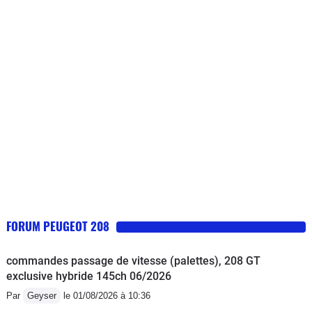
normal, mais Peugeot s'en lave les
mains).Voiture cependant assez
confortable et agréable à conduire,
assez jolie. Elle a un volume
intéressant pour une citadine.
Consommation assez élevée.
FORUM PEUGEOT 208
commandes passage de vitesse (palettes), 208 GT
exclusive hybride 145ch 06/2026
Par
Geyser
le 01/08/2026 à 10:36