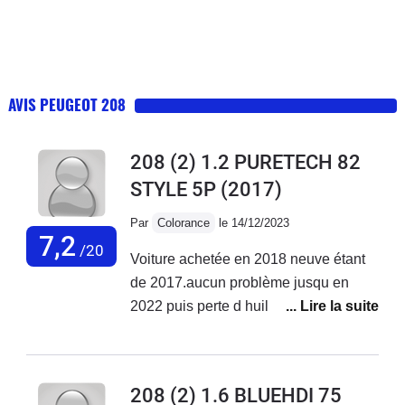
AVIS PEUGEOT 208
208 (2) 1.2 PURETECH 82
STYLE 5P
(2017)
Par
Colorance
le 14/12/2023
7,2
/20
Voiture achetée en 2018 neuve étant
de 2017.aucun problème jusqu en
2022 puis perte d huile ++ à en
rajouter tous les 300 à 500 km et début
des pannes 2ooo euros de réparation
jusqu en oct 2023 où là plus de 3000
208 (2) 1.6 BLUEHDI 75
euros de réparations voiture non