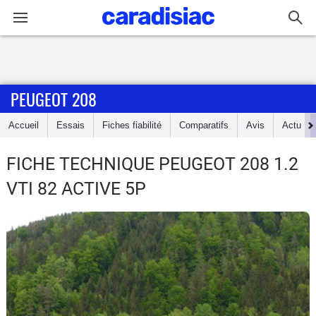
Connexion / Inscription
PEUGEOT 208
Accueil
Accueil
Essais
Fiches fiabilité
Comparatifs
Avis
Actu
Actu
FICHE TECHNIQUE PEUGEOT 208
1.2
Essais
VTI 82 ACTIVE 5P
Guide
d'achat
Electriques
Utilitaires