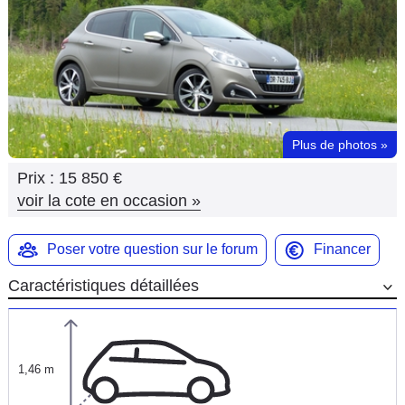
Flottes
Auto
Services
Forum
Plus de photos
»
Prix :
15 850 €
Moto
voir la cote en occasion
»
Marques
Poser votre question sur le forum
Financer
Caractéristiques détaillées
1,46 m