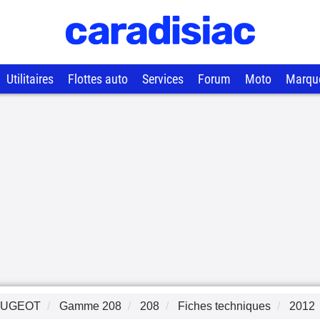
Utilitaires
Flottes auto
Services
Forum
Moto
Marqu
EUGEOT
Gamme
208
208
Fiches techniques
2012