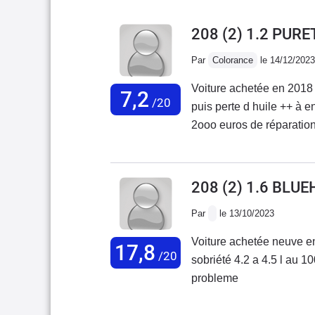
208 (2) 1.2 PUR
Par
Colorance
le 14/12/2023
Voiture achetée en 2018
7,2
/20
puis perte d huile ++ à 
2ooo euros de réparation
réparations voiture non 
208 (2) 1.6 BLUE
Par
le 13/10/2023
Voiture achetée neuve e
17,8
/20
sobriété 4.2 a 4.5 l au 
probleme