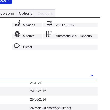
hotos
»
de série
Options
Couleurs
5 places
285 l / 1 076 l
5 portes
Automatique à 5 rapports
Diesel
ACTIVE
29/03/2012
29/06/2014
24 mois (kilométrage illimité)