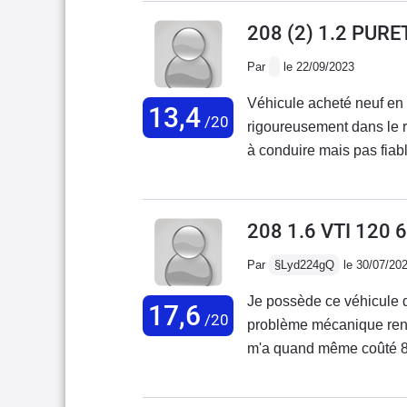
208 (2) 1.2 PUR
Par
le 22/09/2023
Véhicule acheté neuf en
13,4
/20
rigoureusement dans le r
à conduire mais pas fiabl
208 1.6 VTI 120 
Par
§Lyd224gQ
le 30/07/20
Je possède ce véhicule d
17,6
/20
problème mécanique rencon
m'a quand même coûté 800
déconseille aux usagers 
vraiment une 6ème vitesse