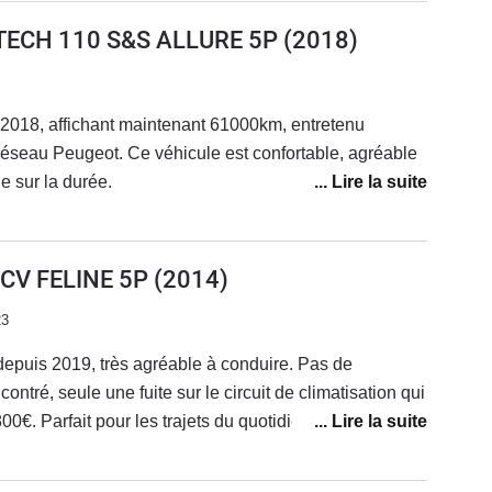
ETECH 110 S&S ALLURE 5P
(2018)
 2018, affichant maintenant 61000km, entretenu
éseau Peugeot. Ce véhicule est confortable, agréable
e sur la durée.
6CV FELINE 5P
(2014)
23
epuis 2019, très agréable à conduire. Pas de
tré, seule une fuite sur le circuit de climatisation qui
€. Parfait pour les trajets du quotidien mais je
qui empruntent régulièrement l'autoroute il manque
, les longs trajets sont fatiguants avec ce véhicule. La