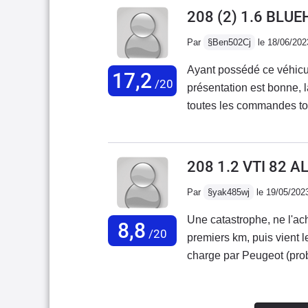
finition est très belle, je
208 (2) 1.6 BLUE
panoramique.
Par
§Ben502Cj
le 18/06/202
Ayant possédé ce véhicule
17,2
/20
présentation est bonne, la
toutes les commandes tomb
assez grave qui était la c
apparemment à cause du 
autrement c'est un véhicul
208 1.2 VTI 82 A
tendance à déconner aus
Par
§yak485wj
le 19/05/202
autrement ça va, le coffr
un peu , un très bon véhi
Une catastrophe, ne l'ac
8,8
/20
premiers km, puis vient l
charge par Peugeot (pro
km, c'est vrai qu'un mot
lave les mains).Voiture 