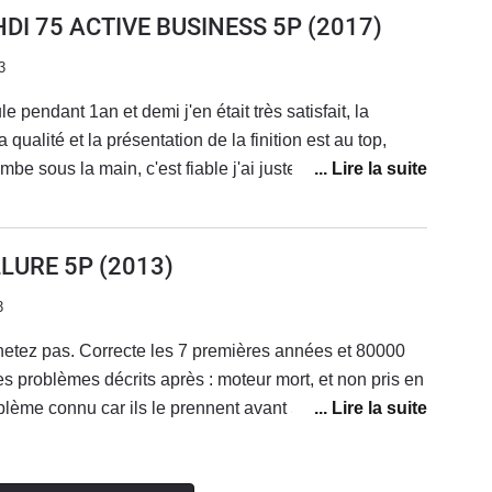
 change de véhicule, je vais regretter le toit
HDI 75 ACTIVE BUSINESS 5P
(2017)
3
 pendant 1an et demi j'en était très satisfait, la
 qualité et la présentation de la finition est au top,
e sous la main, c'est fiable j'ai juste eu un soucis
ourroie d'alternateur qui était en train de céder
S&S qui fonctionnait un peu quand il voulait
e au top pas trop chère a l'entretien, le bluetooth avait
LLURE 5P
(2013)
si, le confort est bon, un peu ferme quand meme mais
3
e est un peu petit mais c'est une citadine donc normal
cule que je conseillerait à 100%
hetez pas. Correcte les 7 premières années et 80000
es problèmes décrits après : moteur mort, et non pris en
blème connu car ils le prennent avant 5 ans ET 150000
eur mort à 100000 km c'est normal, mais Peugeot s'en
cependant assez confortable et agréable à conduire,