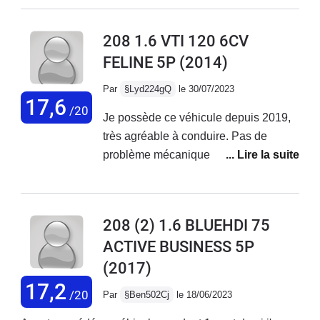
confortable, agréable à conduire mais
pas fiable sur la durée.
208 1.6 VTI 120 6CV
FELINE 5P
(2014)
Par
§Lyd224gQ
le 30/07/2023
17,6
/20
Je possède ce véhicule depuis 2019,
très agréable à conduire. Pas de
problème mécanique rencontré, seule
une fuite sur le circuit de climatisation
qui m'a quand même coûté 800€.
Parfait pour les trajets du quotidien
208 (2) 1.6 BLUEHDI 75
mais je déconseille aux usagers qui
ACTIVE BUSINESS 5P
empruntent régulièrement l'autoroute il
(2017)
manque vraiment une 6ème vitesse,
les longs trajets sont fatiguants avec
17,2
/20
Par
§Ben502Cj
le 18/06/2023
ce véhicule. La finition est très belle, je