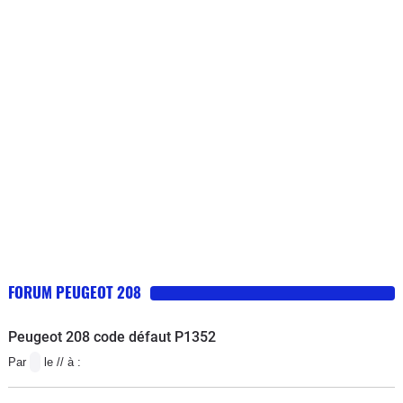
normal, mais Peugeot s'en lave les
mains).Voiture cependant assez
confortable et agréable à conduire,
assez jolie. Elle a un volume
intéressant pour une citadine.
Consommation assez élevée.
FORUM PEUGEOT 208
Peugeot 208 code défaut P1352
Par
le // à :