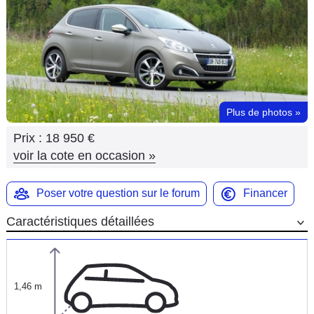
Flottes
Auto
Services
Forum
Plus de photos
»
Prix :
18 950 €
Moto
voir la cote en occasion
»
Marques
Poser votre question sur le forum
Financer
Caractéristiques détaillées
1,46 m