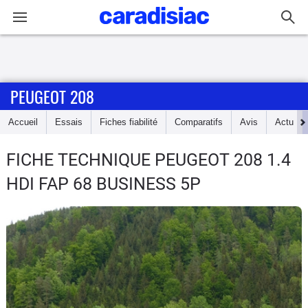
Connexion / Inscription
PEUGEOT 208
Accueil
Accueil
Essais
Fiches fiabilité
Comparatifs
Avis
Actu
Actu
FICHE TECHNIQUE PEUGEOT 208
1.4
Essais
HDI FAP 68 BUSINESS 5P
Guide
d'achat
Electriques
Utilitaires