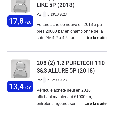
LIKE 5P
(2018)
réparée reprise par une garage
Par
le 13/10/2023
17,8
/20
Voiture achetée neuve en 2018 a pu
pres 20000 par en championne de la
sobriété 4.2 a 4.5 l au 100km pas de
souci majeur la elle a 105 000 km zero
probleme
208 (2) 1.2 PURETECH 110
S&S ALLURE 5P
(2018)
Par
le 22/09/2023
13,4
/20
Véhicule acheté neuf en 2018,
affichant maintenant 61000km,
entretenu rigoureusement dans le
réseau Peugeot. Ce véhicule est