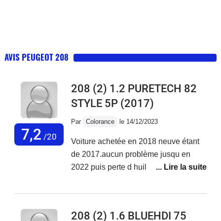
AVIS PEUGEOT 208
208 (2) 1.2 PURETECH 82
STYLE 5P
(2017)
Par
Colorance
le 14/12/2023
7,2
/20
Voiture achetée en 2018 neuve étant
de 2017.aucun problème jusqu en
2022 puis perte d huile ++ à en
rajouter tous les 300 à 500 km et début
des pannes 2ooo euros de réparation
jusqu en oct 2023 où là plus de 3000
208 (2) 1.6 BLUEHDI 75
euros de réparations voiture non