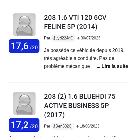
confortable, agréable à conduire mais
pas fiable sur la durée.
208 1.6 VTI 120 6CV
FELINE 5P
(2014)
Par
§Lyd224gQ
le 30/07/2023
17,6
/20
Je possède ce véhicule depuis 2019,
très agréable à conduire. Pas de
problème mécanique rencontré, seule
une fuite sur le circuit de climatisation
qui m'a quand même coûté 800€.
Parfait pour les trajets du quotidien
208 (2) 1.6 BLUEHDI 75
mais je déconseille aux usagers qui
ACTIVE BUSINESS 5P
empruntent régulièrement l'autoroute il
(2017)
manque vraiment une 6ème vitesse,
les longs trajets sont fatiguants avec
17,2
/20
Par
§Ben502Cj
le 18/06/2023
ce véhicule. La finition est très belle, je