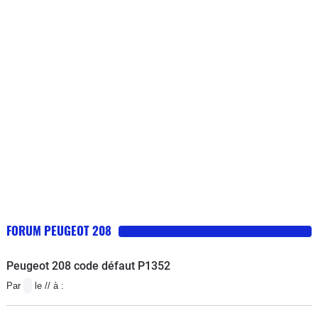
normal, mais Peugeot s'en lave les
mains).Voiture cependant assez
confortable et agréable à conduire,
assez jolie. Elle a un volume
intéressant pour une citadine.
Consommation assez élevée.
FORUM PEUGEOT 208
Peugeot 208 code défaut P1352
Par
le // à :