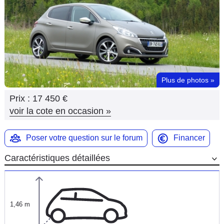
Flottes
Auto
Services
Forum
Plus de photos
»
Prix :
17 450 €
Moto
voir la cote en occasion
»
Marques
Poser votre question sur le forum
Financer
Caractéristiques détaillées
1,46 m