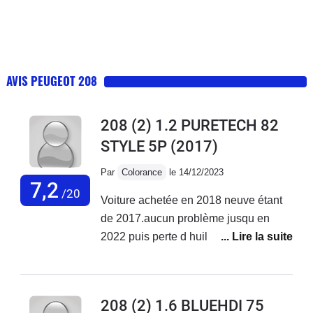
AVIS PEUGEOT 208
208 (2) 1.2 PURETECH 82
STYLE 5P
(2017)
Par
Colorance
le 14/12/2023
7,2
/20
Voiture achetée en 2018 neuve étant
de 2017.aucun problème jusqu en
2022 puis perte d huile ++ à en
rajouter tous les 300 à 500 km et début
des pannes 2ooo euros de réparation
jusqu en oct 2023 où là plus de 3000
208 (2) 1.6 BLUEHDI 75
euros de réparations voiture non