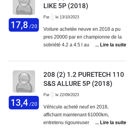
LIKE 5P
(2018)
réparée reprise par une garage
Par
le 13/10/2023
17,8
/20
Voiture achetée neuve en 2018 a pu
pres 20000 par en championne de la
sobriété 4.2 a 4.5 l au 100km pas de
souci majeur la elle a 105 000 km zero
probleme
208 (2) 1.2 PURETECH 110
S&S ALLURE 5P
(2018)
Par
le 22/09/2023
13,4
/20
Véhicule acheté neuf en 2018,
affichant maintenant 61000km,
entretenu rigoureusement dans le
réseau Peugeot. Ce véhicule est