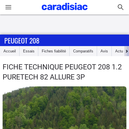
Connexion / Inscription
PEUGEOT 208
Accueil
Accueil
Essais
Fiches fiabilité
Comparatifs
Avis
Actu
Actu
FICHE TECHNIQUE PEUGEOT 208
1.2
Essais
PURETECH 82 ALLURE 3P
Guide
d'achat
Electriques
Utilitaires