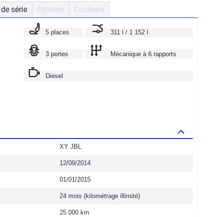
de série
Options
Couleurs
5 places
311 l / 1 152 l
3 portes
Mécanique à 6 rapports
Diesel
XY JBL
12/09/2014
01/01/2015
24 mois (kilométrage illimité)
25 000 km