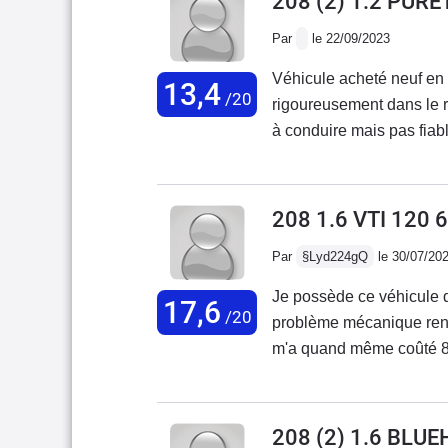
208 (2) 1.2 PUR
Par
le 22/09/2023
Véhicule acheté neuf en
13,4
/20
rigoureusement dans le r
à conduire mais pas fiabl
208 1.6 VTI 120 
Par
§Lyd224gQ
le 30/07/20
Je possède ce véhicule d
17,6
/20
problème mécanique rencon
m'a quand même coûté 800
déconseille aux usagers 
vraiment une 6ème vitesse
finition est très belle, je
208 (2) 1.6 BLUE