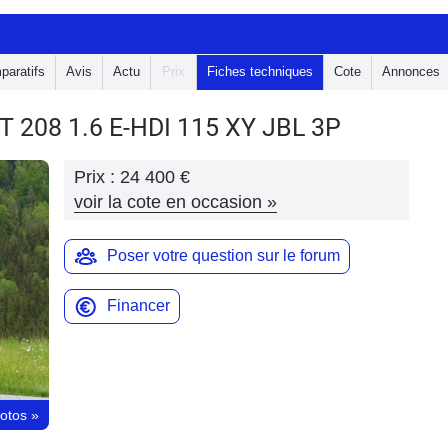
paratifs
Avis
Actu
Prix
Fiches techniques
Cote
Annonces
T 208
1.6 E-HDI 115 XY JBL 3P
Prix :
24 400 €
voir la cote en occasion
»
Poser votre question sur le forum
Financer
hotos
»