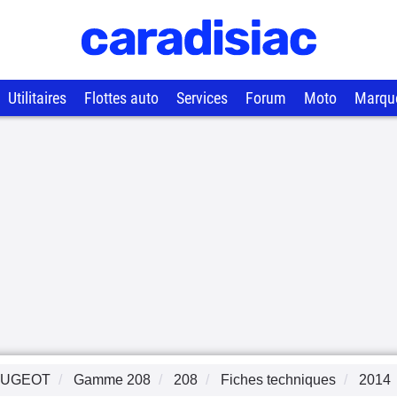
Utilitaires
Flottes auto
Services
Forum
Moto
Marqu
EUGEOT
Gamme
208
208
Fiches techniques
2014