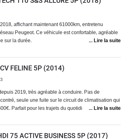
ETECH 110 S&S ALLURE 5P
(2018)
 2018, affichant maintenant 61000km, entretenu
éseau Peugeot. Ce véhicule est confortable, agréable
e sur la durée.
6CV FELINE 5P
(2014)
23
epuis 2019, très agréable à conduire. Pas de
tré, seule une fuite sur le circuit de climatisation qui
€. Parfait pour les trajets du quotidien mais je
qui empruntent régulièrement l'autoroute il manque
, les longs trajets sont fatiguants avec ce véhicule. La
 change de véhicule, je vais regretter le toit
HDI 75 ACTIVE BUSINESS 5P
(2017)