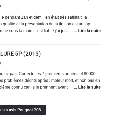
3
 pendant 1an et demi j'en était très satisfait, la
 qualité et la présentation de la finition est au top,
e sous la main, c'est fiable j'ai juste eu un soucis
ourroie d'alternateur qui était en train de céder
S&S qui fonctionnait un peu quand il voulait
e au top pas trop chère a l'entretien, le bluetooth avait
LLURE 5P
(2013)
si, le confort est bon, un peu ferme quand meme mais
3
e est un peu petit mais c'est une citadine donc normal
cule que je conseillerait à 100%
hetez pas. Correcte les 7 premières années et 80000
es problèmes décrits après : moteur mort, et non pris en
blème connu car ils le prennent avant 5 ans ET 150000
eur mort à 100000 km c'est normal, mais Peugeot s'en
cependant assez confortable et agréable à conduire,
olume intéressant pour une citadine. Consommation
s les avis Peugeot 208