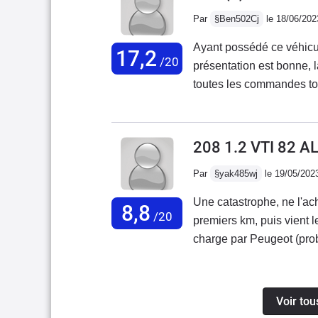
panoramique.
Par
§Ben502Cj
le 18/06/202
Ayant possédé ce véhicule
17,2
/20
présentation est bonne, la
toutes les commandes tomb
assez grave qui était la c
apparemment à cause du 
autrement c'est un véhicul
208 1.2 VTI 82 A
tendance à déconner aus
Par
§yak485wj
le 19/05/202
autrement ça va, le coffr
un peu , un très bon véhi
Une catastrophe, ne l'ac
8,8
/20
premiers km, puis vient l
charge par Peugeot (pro
km, c'est vrai qu'un mot
lave les mains).Voiture 
assez jolie. Elle a un v
Voir tou
assez élevée.