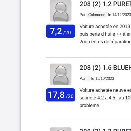
208 (2) 1.2 PUR
Par
Colorance
le 14/12/2023
Voiture achetée en 2018
7,2
/20
puis perte d huile ++ à 
2ooo euros de réparation
réparations voiture non 
208 (2) 1.6 BLUE
Par
le 13/10/2023
Voiture achetée neuve e
17,8
/20
sobriété 4.2 a 4.5 l au 
probleme