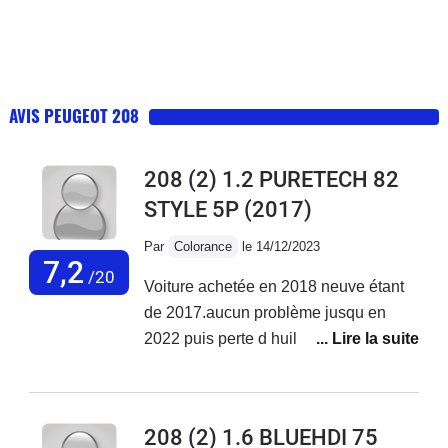
AVIS PEUGEOT 208
208 (2) 1.2 PURETECH 82
STYLE 5P
(2017)
Par
Colorance
le 14/12/2023
7,2
/20
Voiture achetée en 2018 neuve étant
de 2017.aucun problème jusqu en
2022 puis perte d huile ++ à en
rajouter tous les 300 à 500 km et début
des pannes 2ooo euros de réparation
jusqu en oct 2023 où là plus de 3000
208 (2) 1.6 BLUEHDI 75
euros de réparations voiture non