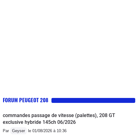
normal, mais Peugeot s'en lave les
mains).Voiture cependant assez
confortable et agréable à conduire,
assez jolie. Elle a un volume
intéressant pour une citadine.
Consommation assez élevée.
FORUM PEUGEOT 208
commandes passage de vitesse (palettes), 208 GT
exclusive hybride 145ch 06/2026
Par
Geyser
le 01/08/2026 à 10:36