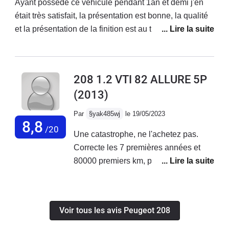
change de véhicule, je vais regretter le
Ayant possédé ce véhicule pendant 1an et demi j'en
toit panoramique.
était très satisfait, la présentation est bonne, la qualité
et la présentation de la finition est au top, toutes les
commandes tombe sous la main, c'est fiable j'ai juste
eu un soucis assez grave qui était la courroie
d'alternateur qui était en train de céder apparemment à
208 1.2 VTI 82 ALLURE 5P
cause du S&S qui fonctionnait un peu quand il voulait
(2013)
autrement c'est un véhicule au top pas trop chère a
l'entretien, le bluetooth avait tendance à déconner
Par
§yak485wj
le 19/05/2023
aussi, le confort est bon, un peu ferme quand meme
8,8
/20
Une catastrophe, ne l'achetez pas.
mais autrement ça va, le coffre est un peu petit mais
Correcte les 7 premières années et
c'est une citadine donc normal un peu , un très bon
80000 premiers km, puis vient les
véhicule que je conseillerait à 100%
problèmes décrits après : moteur mort,
et non pris en charge par Peugeot
(problème connu car ils le prennent
Voir tous les avis Peugeot 208
avant 5 ans ET 150000 km, c'est vrai
qu'un moteur mort à 100000 km c'est