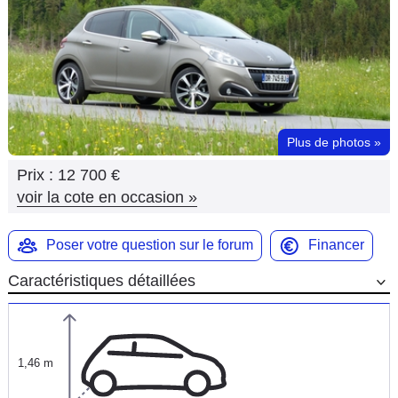
Flottes
Auto
Services
Forum
Plus de photos
»
Prix :
12 700 €
Moto
voir la cote en occasion
»
Marques
Poser votre question sur le forum
Financer
Caractéristiques détaillées
1,46 m