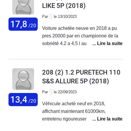
LIKE 5P
(2018)
réparée reprise par une garage
Par
le 13/10/2023
17,8
/20
Voiture achetée neuve en 2018 a pu
pres 20000 par en championne de la
sobriété 4.2 a 4.5 l au 100km pas de
souci majeur la elle a 105 000 km zero
probleme
208 (2) 1.2 PURETECH 110
S&S ALLURE 5P
(2018)
Par
le 22/09/2023
13,4
/20
Véhicule acheté neuf en 2018,
affichant maintenant 61000km,
entretenu rigoureusement dans le
réseau Peugeot. Ce véhicule est