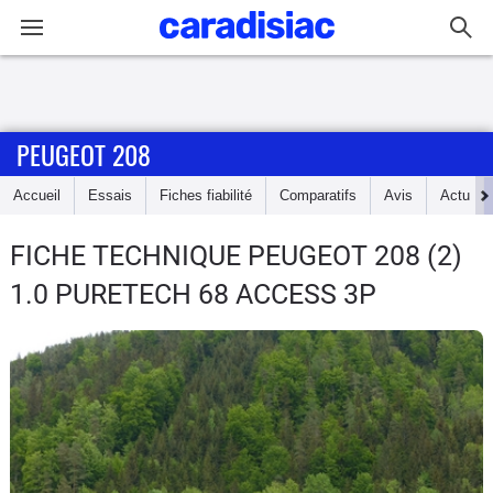
Connexion / Inscription
PEUGEOT 208
Accueil
Accueil
Essais
Fiches fiabilité
Comparatifs
Avis
Actu
Actu
FICHE TECHNIQUE PEUGEOT 208
(2)
Essais
1.0 PURETECH 68 ACCESS 3P
Guide
d'achat
Electriques
Utilitaires