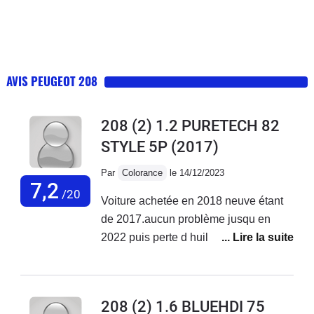
AVIS PEUGEOT 208
208 (2) 1.2 PURETECH 82
STYLE 5P
(2017)
Par
Colorance
le 14/12/2023
7,2
/20
Voiture achetée en 2018 neuve étant
de 2017.aucun problème jusqu en
2022 puis perte d huile ++ à en
rajouter tous les 300 à 500 km et début
des pannes 2ooo euros de réparation
jusqu en oct 2023 où là plus de 3000
208 (2) 1.6 BLUEHDI 75
euros de réparations voiture non