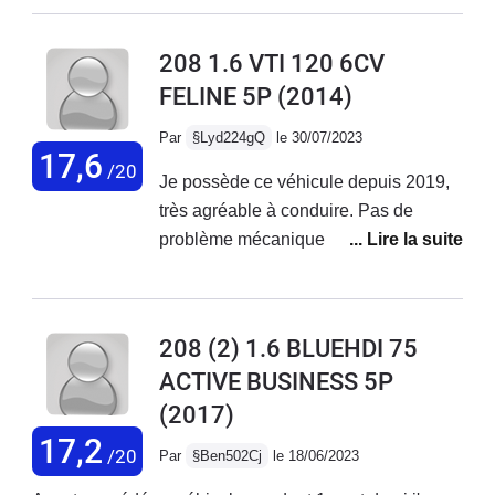
confortable, agréable à conduire mais
pas fiable sur la durée.
208 1.6 VTI 120 6CV
FELINE 5P
(2014)
Par
§Lyd224gQ
le 30/07/2023
17,6
/20
Je possède ce véhicule depuis 2019,
très agréable à conduire. Pas de
problème mécanique rencontré, seule
une fuite sur le circuit de climatisation
qui m'a quand même coûté 800€.
Parfait pour les trajets du quotidien
208 (2) 1.6 BLUEHDI 75
mais je déconseille aux usagers qui
ACTIVE BUSINESS 5P
empruntent régulièrement l'autoroute il
(2017)
manque vraiment une 6ème vitesse,
les longs trajets sont fatiguants avec
17,2
/20
Par
§Ben502Cj
le 18/06/2023
ce véhicule. La finition est très belle, je