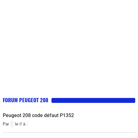
normal, mais Peugeot s'en lave les
mains).Voiture cependant assez
confortable et agréable à conduire,
assez jolie. Elle a un volume
intéressant pour une citadine.
Consommation assez élevée.
FORUM PEUGEOT 208
Peugeot 208 code défaut P1352
Par
le // à :