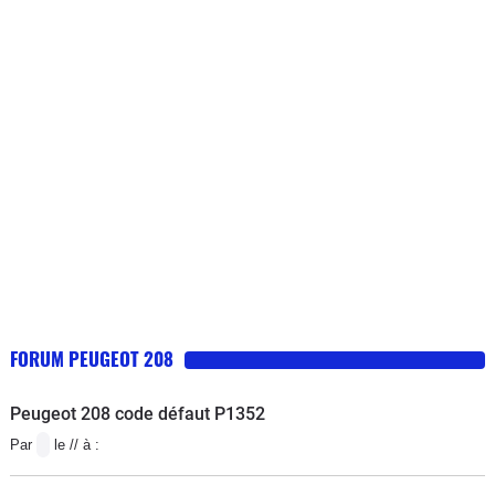
normal, mais Peugeot s'en lave les
mains).Voiture cependant assez
confortable et agréable à conduire,
assez jolie. Elle a un volume
intéressant pour une citadine.
Consommation assez élevée.
FORUM PEUGEOT 208
Peugeot 208 code défaut P1352
Par
le // à :