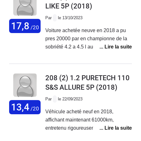
LIKE 5P
(2018)
réparée reprise par une garage
Par
le 13/10/2023
17,8
/20
Voiture achetée neuve en 2018 a pu
pres 20000 par en championne de la
sobriété 4.2 a 4.5 l au 100km pas de
souci majeur la elle a 105 000 km zero
probleme
208 (2) 1.2 PURETECH 110
S&S ALLURE 5P
(2018)
Par
le 22/09/2023
13,4
/20
Véhicule acheté neuf en 2018,
affichant maintenant 61000km,
entretenu rigoureusement dans le
réseau Peugeot. Ce véhicule est