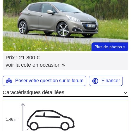
Flottes
Auto
Services
Forum
Plus de photos
»
Prix :
21 800 €
Moto
voir la cote en occasion
»
Marques
Poser votre question sur le forum
Financer
Caractéristiques détaillées
1,46 m