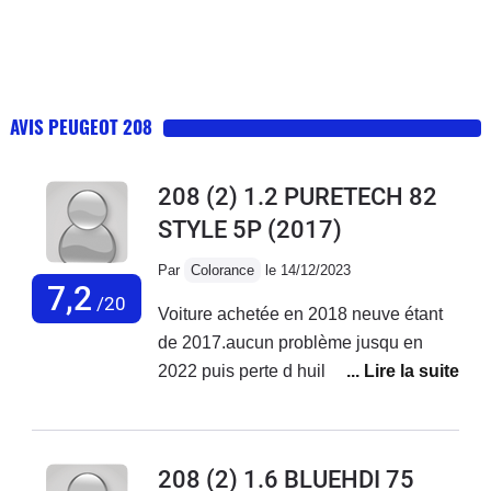
AVIS PEUGEOT 208
208 (2) 1.2 PURETECH 82
STYLE 5P
(2017)
Par
Colorance
le 14/12/2023
7,2
/20
Voiture achetée en 2018 neuve étant
de 2017.aucun problème jusqu en
2022 puis perte d huile ++ à en
rajouter tous les 300 à 500 km et début
des pannes 2ooo euros de réparation
jusqu en oct 2023 où là plus de 3000
208 (2) 1.6 BLUEHDI 75
euros de réparations voiture non