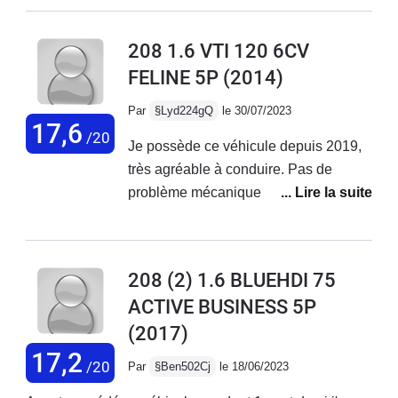
confortable, agréable à conduire mais
pas fiable sur la durée.
208 1.6 VTI 120 6CV
FELINE 5P
(2014)
Par
§Lyd224gQ
le 30/07/2023
17,6
/20
Je possède ce véhicule depuis 2019,
très agréable à conduire. Pas de
problème mécanique rencontré, seule
une fuite sur le circuit de climatisation
qui m'a quand même coûté 800€.
Parfait pour les trajets du quotidien
208 (2) 1.6 BLUEHDI 75
mais je déconseille aux usagers qui
ACTIVE BUSINESS 5P
empruntent régulièrement l'autoroute il
(2017)
manque vraiment une 6ème vitesse,
les longs trajets sont fatiguants avec
17,2
/20
Par
§Ben502Cj
le 18/06/2023
ce véhicule. La finition est très belle, je