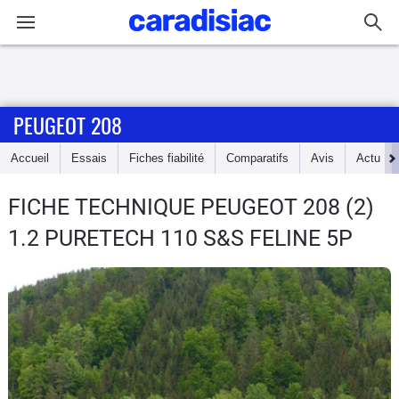
Connexion / Inscription
PEUGEOT 208
Accueil
Accueil
Essais
Fiches fiabilité
Comparatifs
Avis
Actu
Actu
FICHE TECHNIQUE PEUGEOT 208
(2)
Essais
1.2 PURETECH 110 S&S FELINE 5P
Guide
d'achat
Electriques
Utilitaires