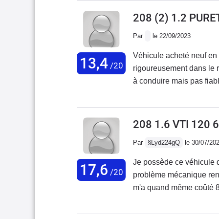
208 (2) 1.2 PUR
Par
le 22/09/2023
Véhicule acheté neuf en
13,4
/20
rigoureusement dans le r
à conduire mais pas fiabl
208 1.6 VTI 120 
Par
§Lyd224gQ
le 30/07/20
Je possède ce véhicule d
17,6
/20
problème mécanique rencon
m'a quand même coûté 800
déconseille aux usagers 
vraiment une 6ème vitesse