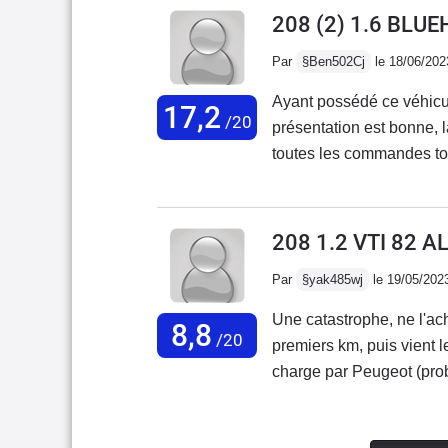
finition est très belle, je
208 (2) 1.6 BLUE
panoramique.
Par
§Ben502Cj
le 18/06/202
Ayant possédé ce véhicule
17,2
/20
présentation est bonne, la
toutes les commandes tomb
assez grave qui était la c
apparemment à cause du 
autrement c'est un véhicul
208 1.2 VTI 82 A
tendance à déconner aus
Par
§yak485wj
le 19/05/202
autrement ça va, le coffr
un peu , un très bon véhi
Une catastrophe, ne l'ac
8,8
/20
premiers km, puis vient l
charge par Peugeot (pro
km, c'est vrai qu'un mot
lave les mains).Voiture 