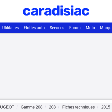
Utilitaires
Flottes auto
Services
Forum
Moto
Marqu
EUGEOT
Gamme
208
208
Fiches techniques
2015