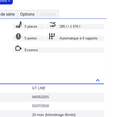
hotos
»
de série
Options
Couleurs
5 places
285 l / 1 076 l
5 portes
Automatique à 6 rapports
Essence
GT LINE
04/05/2015
01/07/2018
24 mois (kilométrage illimité)