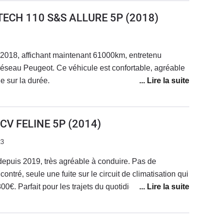
ETECH 110 S&S ALLURE 5P
(2018)
 2018, affichant maintenant 61000km, entretenu
éseau Peugeot. Ce véhicule est confortable, agréable
e sur la durée.
6CV FELINE 5P
(2014)
23
epuis 2019, très agréable à conduire. Pas de
tré, seule une fuite sur le circuit de climatisation qui
€. Parfait pour les trajets du quotidien mais je
qui empruntent régulièrement l'autoroute il manque
, les longs trajets sont fatiguants avec ce véhicule. La