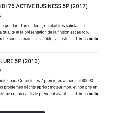
 change de véhicule, je vais regretter le toit
HDI 75 ACTIVE BUSINESS 5P
(2017)
3
 pendant 1an et demi j'en était très satisfait, la
 qualité et la présentation de la finition est au top,
e sous la main, c'est fiable j'ai juste eu un soucis
ourroie d'alternateur qui était en train de céder
S&S qui fonctionnait un peu quand il voulait
e au top pas trop chère a l'entretien, le bluetooth avait
LLURE 5P
(2013)
si, le confort est bon, un peu ferme quand meme mais
3
e est un peu petit mais c'est une citadine donc normal
cule que je conseillerait à 100%
hetez pas. Correcte les 7 premières années et 80000
es problèmes décrits après : moteur mort, et non pris en
blème connu car ils le prennent avant 5 ans ET 150000
eur mort à 100000 km c'est normal, mais Peugeot s'en
cependant assez confortable et agréable à conduire,