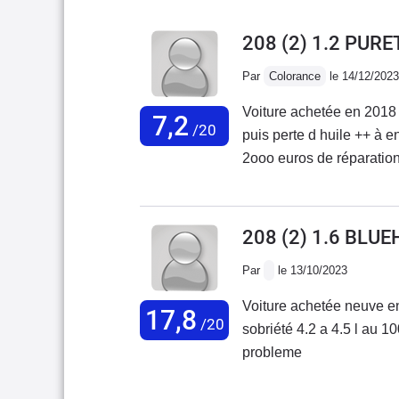
208 (2) 1.2 PUR
Par
Colorance
le 14/12/2023
Voiture achetée en 2018
7,2
/20
puis perte d huile ++ à 
2ooo euros de réparation
réparations voiture non 
208 (2) 1.6 BLUE
Par
le 13/10/2023
Voiture achetée neuve e
17,8
/20
sobriété 4.2 a 4.5 l au 
probleme