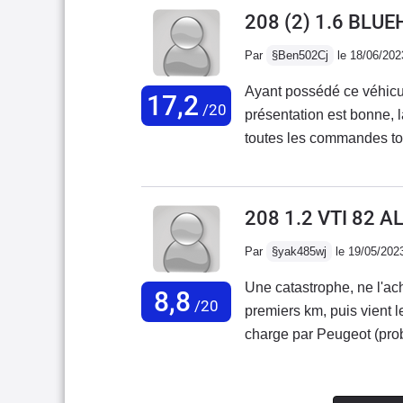
finition est très belle, je
208 (2) 1.6 BLUE
panoramique.
Par
§Ben502Cj
le 18/06/202
Ayant possédé ce véhicule
17,2
/20
présentation est bonne, la
toutes les commandes tomb
assez grave qui était la c
apparemment à cause du 
autrement c'est un véhicul
208 1.2 VTI 82 A
tendance à déconner aus
Par
§yak485wj
le 19/05/202
autrement ça va, le coffr
un peu , un très bon véhi
Une catastrophe, ne l'ac
8,8
/20
premiers km, puis vient l
charge par Peugeot (pro
km, c'est vrai qu'un mot
lave les mains).Voiture 