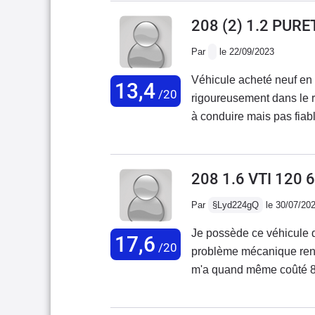
208 (2) 1.2 PUR
Par
le 22/09/2023
Véhicule acheté neuf en
13,4
/20
rigoureusement dans le r
à conduire mais pas fiabl
208 1.6 VTI 120 
Par
§Lyd224gQ
le 30/07/20
Je possède ce véhicule d
17,6
/20
problème mécanique rencon
m'a quand même coûté 800
déconseille aux usagers 
vraiment une 6ème vitesse