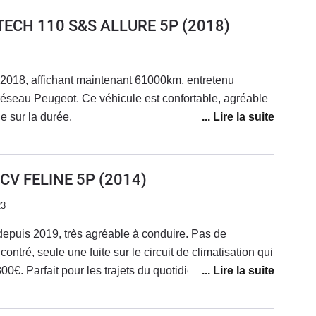
ETECH 110 S&S ALLURE 5P
(2018)
 2018, affichant maintenant 61000km, entretenu
éseau Peugeot. Ce véhicule est confortable, agréable
e sur la durée.
6CV FELINE 5P
(2014)
23
epuis 2019, très agréable à conduire. Pas de
tré, seule une fuite sur le circuit de climatisation qui
€. Parfait pour les trajets du quotidien mais je
qui empruntent régulièrement l'autoroute il manque
, les longs trajets sont fatiguants avec ce véhicule. La