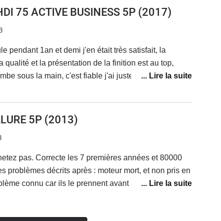
 change de véhicule, je vais regretter le toit
HDI 75 ACTIVE BUSINESS 5P
(2017)
3
 pendant 1an et demi j'en était très satisfait, la
 qualité et la présentation de la finition est au top,
e sous la main, c'est fiable j'ai juste eu un soucis
ourroie d'alternateur qui était en train de céder
S&S qui fonctionnait un peu quand il voulait
e au top pas trop chère a l'entretien, le bluetooth avait
LLURE 5P
(2013)
si, le confort est bon, un peu ferme quand meme mais
3
e est un peu petit mais c'est une citadine donc normal
cule que je conseillerait à 100%
hetez pas. Correcte les 7 premières années et 80000
es problèmes décrits après : moteur mort, et non pris en
blème connu car ils le prennent avant 5 ans ET 150000
eur mort à 100000 km c'est normal, mais Peugeot s'en
cependant assez confortable et agréable à conduire,