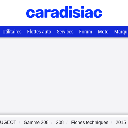
Utilitaires
Flottes auto
Services
Forum
Moto
Marqu
EUGEOT
Gamme
208
208
Fiches techniques
2015