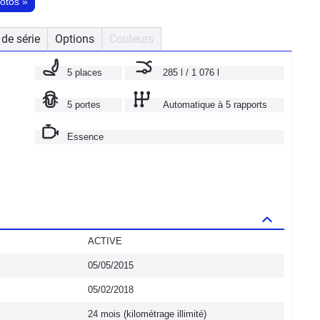
hotos
»
de série
Options
Couleurs
5 places
285 l / 1 076 l
5 portes
Automatique à 5 rapports
Essence
ACTIVE
05/05/2015
05/02/2018
24 mois (kilométrage illimité)