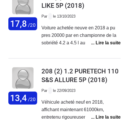
LIKE 5P
(2018)
réparée reprise par une garage
Par
le 13/10/2023
17,8
/20
Voiture achetée neuve en 2018 a pu
pres 20000 par en championne de la
sobriété 4.2 a 4.5 l au 100km pas de
souci majeur la elle a 105 000 km zero
probleme
208 (2) 1.2 PURETECH 110
S&S ALLURE 5P
(2018)
Par
le 22/09/2023
13,4
/20
Véhicule acheté neuf en 2018,
affichant maintenant 61000km,
entretenu rigoureusement dans le
réseau Peugeot. Ce véhicule est