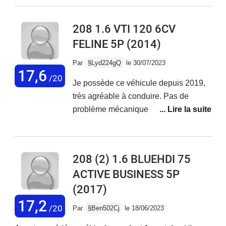
confortable, agréable à conduire mais
pas fiable sur la durée.
208 1.6 VTI 120 6CV
FELINE 5P
(2014)
Par
§Lyd224gQ
le 30/07/2023
17,6
/20
Je possède ce véhicule depuis 2019,
très agréable à conduire. Pas de
problème mécanique rencontré, seule
une fuite sur le circuit de climatisation
qui m'a quand même coûté 800€.
Parfait pour les trajets du quotidien
208 (2) 1.6 BLUEHDI 75
mais je déconseille aux usagers qui
ACTIVE BUSINESS 5P
empruntent régulièrement l'autoroute il
(2017)
manque vraiment une 6ème vitesse,
les longs trajets sont fatiguants avec
17,2
/20
Par
§Ben502Cj
le 18/06/2023
ce véhicule. La finition est très belle, je