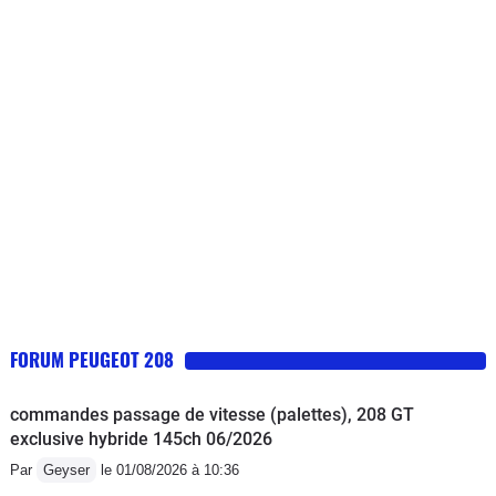
normal, mais Peugeot s'en lave les
mains).Voiture cependant assez
confortable et agréable à conduire,
assez jolie. Elle a un volume
intéressant pour une citadine.
Consommation assez élevée.
FORUM PEUGEOT 208
commandes passage de vitesse (palettes), 208 GT
exclusive hybride 145ch 06/2026
Par
Geyser
le 01/08/2026 à 10:36