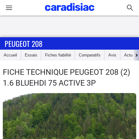
Connexion / Inscription
PEUGEOT 208
Accueil
Accueil
Essais
Fiches fiabilité
Comparatifs
Avis
Actu
Actu
FICHE TECHNIQUE PEUGEOT 208
(2)
Essais
1.6 BLUEHDI 75 ACTIVE 3P
Guide
d'achat
Electriques
Utilitaires