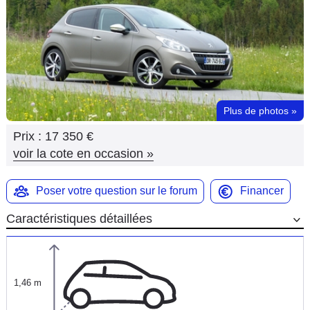
Flottes
Auto
Services
Forum
Plus de photos
»
Prix :
17 350 €
Moto
voir la cote en occasion
»
Marques
Poser votre question sur le forum
Financer
Caractéristiques détaillées
1,46 m