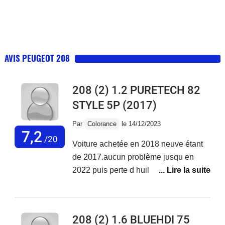
AVIS PEUGEOT 208
208 (2) 1.2 PURETECH 82
STYLE 5P
(2017)
Par
Colorance
le 14/12/2023
7,2
/20
Voiture achetée en 2018 neuve étant
de 2017.aucun problème jusqu en
2022 puis perte d huile ++ à en
rajouter tous les 300 à 500 km et début
des pannes 2ooo euros de réparation
jusqu en oct 2023 où là plus de 3000
208 (2) 1.6 BLUEHDI 75
euros de réparations voiture non