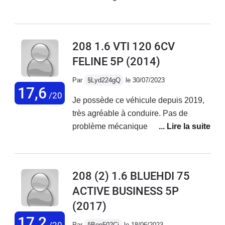
réseau Peugeot. Ce véhicule est
confortable, agréable à conduire mais
pas fiable sur la durée.
208 1.6 VTI 120 6CV
FELINE 5P
(2014)
Par
§Lyd224gQ
le 30/07/2023
17,6
/20
Je possède ce véhicule depuis 2019,
très agréable à conduire. Pas de
problème mécanique rencontré, seule
une fuite sur le circuit de climatisation
qui m'a quand même coûté 800€.
Parfait pour les trajets du quotidien
208 (2) 1.6 BLUEHDI 75
mais je déconseille aux usagers qui
ACTIVE BUSINESS 5P
empruntent régulièrement l'autoroute il
(2017)
manque vraiment une 6ème vitesse,
les longs trajets sont fatiguants avec
17,2
/20
Par
§Ben502Cj
le 18/06/2023