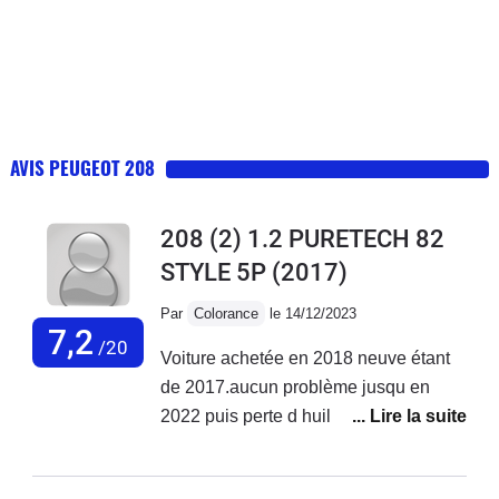
AVIS PEUGEOT 208
208 (2) 1.2 PURETECH 82
STYLE 5P
(2017)
Par
Colorance
le 14/12/2023
7,2
/20
Voiture achetée en 2018 neuve étant
de 2017.aucun problème jusqu en
2022 puis perte d huile ++ à en
rajouter tous les 300 à 500 km et début
des pannes 2ooo euros de réparation