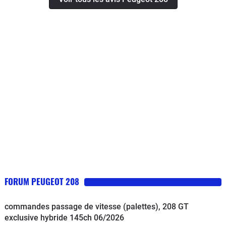
avant 5 ans ET 150000 km, c'est vrai
qu'un moteur mort à 100000 km c'est
normal, mais Peugeot s'en lave les
mains).Voiture cependant assez
confortable et agréable à conduire,
assez jolie. Elle a un volume
intéressant pour une citadine.
Consommation assez élevée.
FORUM PEUGEOT 208
commandes passage de vitesse (palettes), 208 GT
exclusive hybride 145ch 06/2026