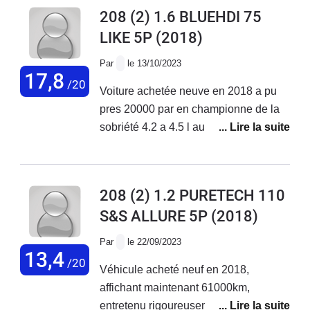
jusqu en oct 2023 où là plus de 3000
208 (2) 1.6 BLUEHDI 75
euros de réparations voiture non
LIKE 5P
(2018)
réparée reprise par une garage
Par
le 13/10/2023
17,8
/20
Voiture achetée neuve en 2018 a pu
pres 20000 par en championne de la
sobriété 4.2 a 4.5 l au 100km pas de
souci majeur la elle a 105 000 km zero
probleme
208 (2) 1.2 PURETECH 110
S&S ALLURE 5P
(2018)
Par
le 22/09/2023
13,4
/20
Véhicule acheté neuf en 2018,
affichant maintenant 61000km,
entretenu rigoureusement dans le