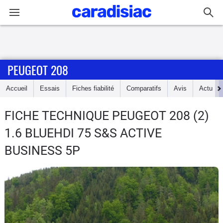
Connexion / Inscription
PEUGEOT 208
Accueil
Accueil
Essais
Fiches fiabilité
Comparatifs
Avis
Actu
Actu
FICHE TECHNIQUE PEUGEOT 208
(2)
Essais
1.6 BLUEHDI 75 S&S ACTIVE
Guide
BUSINESS 5P
d'achat
Electriques
Utilitaires