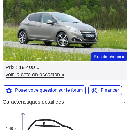
Flottes
Auto
Services
Forum
Plus de photos
»
Moto
Prix :
19 400 €
Marques
voir la cote en occasion
»
Poser votre question sur le forum
Financer
Caractéristiques détaillées
1,46 m