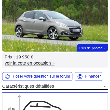
Flottes
Auto
Services
Forum
Plus de photos
»
Moto
Prix :
19 950 €
Marques
voir la cote en occasion
»
Poser votre question sur le forum
Financer
Caractéristiques détaillées
1,46 m