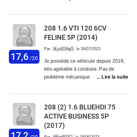
réseau Peugeot. Ce véhicule est
confortable, agréable à conduire mais
pas fiable sur la durée.
208 1.6 VTI 120 6CV
FELINE 5P
(2014)
Par
§Lyd224gQ
le 30/07/2023
17,6
/20
Je possède ce véhicule depuis 2019,
très agréable à conduire. Pas de
problème mécanique rencontré, seule
une fuite sur le circuit de climatisation
qui m'a quand même coûté 800€.
Parfait pour les trajets du quotidien
208 (2) 1.6 BLUEHDI 75
mais je déconseille aux usagers qui
ACTIVE BUSINESS 5P
empruntent régulièrement l'autoroute il
(2017)
manque vraiment une 6ème vitesse,
les longs trajets sont fatiguants avec
17,2
/20
Par
§Ben502Cj
le 18/06/2023