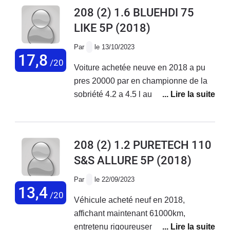
jusqu en oct 2023 où là plus de 3000
208 (2) 1.6 BLUEHDI 75
euros de réparations voiture non
LIKE 5P
(2018)
réparée reprise par une garage
Par
le 13/10/2023
17,8
/20
Voiture achetée neuve en 2018 a pu
pres 20000 par en championne de la
sobriété 4.2 a 4.5 l au 100km pas de
souci majeur la elle a 105 000 km zero
probleme
208 (2) 1.2 PURETECH 110
S&S ALLURE 5P
(2018)
Par
le 22/09/2023
13,4
/20
Véhicule acheté neuf en 2018,
affichant maintenant 61000km,
entretenu rigoureusement dans le