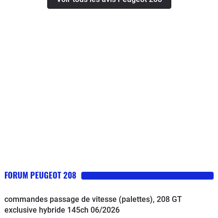
avant 5 ans ET 150000 km, c'est vrai
qu'un moteur mort à 100000 km c'est
normal, mais Peugeot s'en lave les
mains).Voiture cependant assez
confortable et agréable à conduire,
assez jolie. Elle a un volume
intéressant pour une citadine.
Consommation assez élevée.
FORUM PEUGEOT 208
commandes passage de vitesse (palettes), 208 GT
exclusive hybride 145ch 06/2026