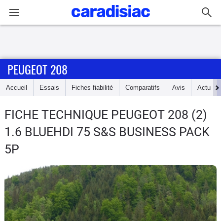
Connexion / Inscription
PEUGEOT 208
Accueil
Accueil
Essais
Fiches fiabilité
Comparatifs
Avis
Actu
Actu
FICHE TECHNIQUE PEUGEOT 208
(2)
Essais
1.6 BLUEHDI 75 S&S BUSINESS PACK
Guide
5P
d'achat
Electriques
Utilitaires