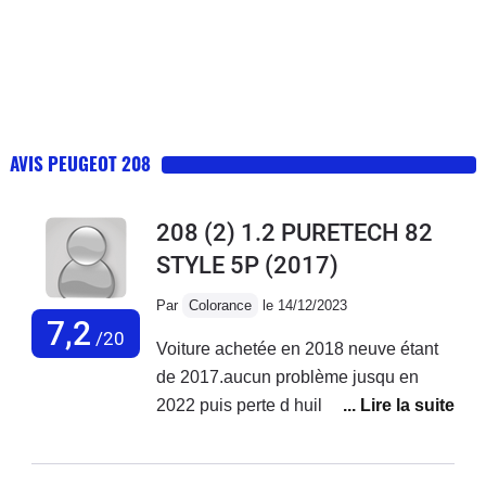
AVIS PEUGEOT 208
208 (2) 1.2 PURETECH 82
STYLE 5P
(2017)
Par
Colorance
le 14/12/2023
7,2
/20
Voiture achetée en 2018 neuve étant
de 2017.aucun problème jusqu en
2022 puis perte d huile ++ à en
rajouter tous les 300 à 500 km et début
des pannes 2ooo euros de réparation