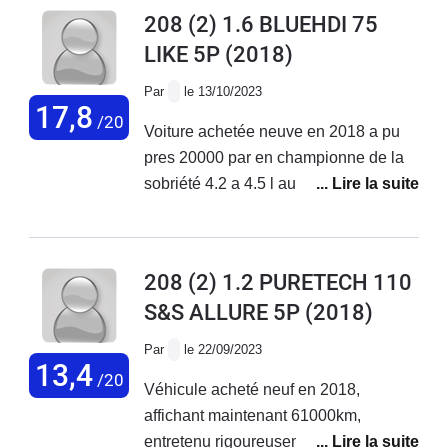
jusqu en oct 2023 où là plus de 3000
208 (2) 1.6 BLUEHDI 75
euros de réparations voiture non
LIKE 5P
(2018)
réparée reprise par une garage
Par
le 13/10/2023
17,8
/20
Voiture achetée neuve en 2018 a pu
pres 20000 par en championne de la
sobriété 4.2 a 4.5 l au 100km pas de
souci majeur la elle a 105 000 km zero
probleme
208 (2) 1.2 PURETECH 110
S&S ALLURE 5P
(2018)
Par
le 22/09/2023
13,4
/20
Véhicule acheté neuf en 2018,
affichant maintenant 61000km,
entretenu rigoureusement dans le