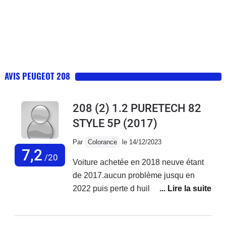
AVIS PEUGEOT 208
208 (2) 1.2 PURETECH 82
STYLE 5P
(2017)
Par
Colorance
le 14/12/2023
7,2
/20
Voiture achetée en 2018 neuve étant
de 2017.aucun problème jusqu en
2022 puis perte d huile ++ à en
rajouter tous les 300 à 500 km et début
des pannes 2ooo euros de réparation