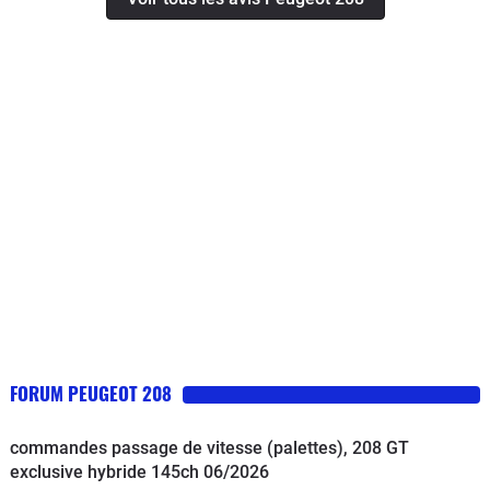
avant 5 ans ET 150000 km, c'est vrai
qu'un moteur mort à 100000 km c'est
normal, mais Peugeot s'en lave les
mains).Voiture cependant assez
confortable et agréable à conduire,
assez jolie. Elle a un volume
intéressant pour une citadine.
Consommation assez élevée.
FORUM PEUGEOT 208
commandes passage de vitesse (palettes), 208 GT
exclusive hybride 145ch 06/2026