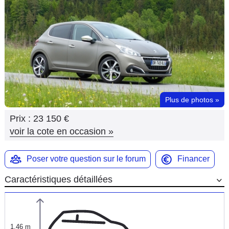
Flottes
Auto
Services
Forum
Plus de photos
»
Moto
Prix :
23 150 €
Marques
voir la cote en occasion
»
Poser votre question sur le forum
Financer
Caractéristiques détaillées
1,46 m