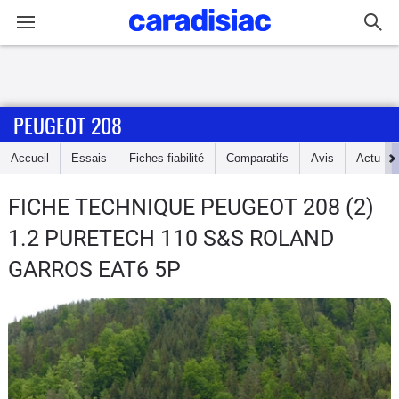
Connexion / Inscription
PEUGEOT 208
Accueil
Accueil
Essais
Fiches fiabilité
Comparatifs
Avis
Actu
Actu
FICHE TECHNIQUE PEUGEOT 208
(2)
Essais
1.2 PURETECH 110 S&S ROLAND
Guide
GARROS EAT6 5P
d'achat
Electriques
Utilitaires