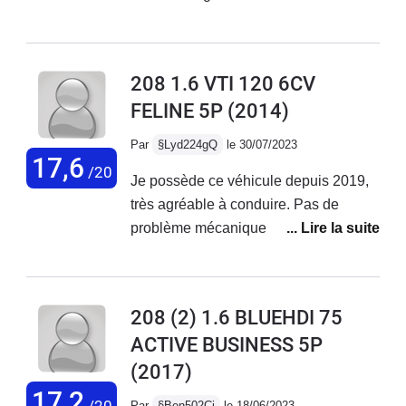
réseau Peugeot. Ce véhicule est
confortable, agréable à conduire mais
pas fiable sur la durée.
208 1.6 VTI 120 6CV
FELINE 5P
(2014)
Par
§Lyd224gQ
le 30/07/2023
17,6
/20
Je possède ce véhicule depuis 2019,
très agréable à conduire. Pas de
problème mécanique rencontré, seule
une fuite sur le circuit de climatisation
qui m'a quand même coûté 800€.
Parfait pour les trajets du quotidien
208 (2) 1.6 BLUEHDI 75
mais je déconseille aux usagers qui
ACTIVE BUSINESS 5P
empruntent régulièrement l'autoroute il
(2017)
manque vraiment une 6ème vitesse,
les longs trajets sont fatiguants avec
17,2
/20
Par
§Ben502Cj
le 18/06/2023