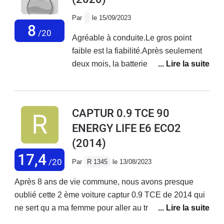
Par
le 15/09/2023
8
/20
Agréable à conduite.Le gros point
faible est la fiabilité.Après seulement
deux mois, la batterie est morte lors de
nos vacances. Nous étions sur la
plage, et plus moyen même d'ouvrir
une porte, batterie complètement
CAPTUR 0.9 TCE 90
HS.Après 3 ans, 1000€ de réparations
ENERGY LIFE E6 ECO2
pour un bruit très suspect dans la
(2014)
distribution.Le service client renault
n'est absolument pas à l'écoute, et la
17,4
/20
Par
R 1345
le 13/08/2023
discussion entre le service client et le
garage est très lente. Nous devons
Après 8 ans de vie commune, nous avons presque
patienter très longtemps avec un
oublié cette 2 ème voiture captur 0.9 TCE de 2014 qui
véhicule de prêt de qualité très
ne sert qu a ma femme pour aller au travail et a toute la
moyenne.Très déçu de l'achat neuf.
famille pour faire les courses et déplacements en