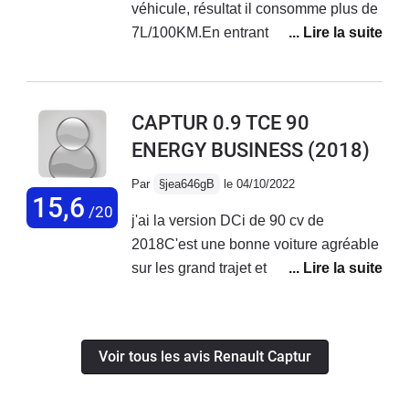
véhicule, résultat il consomme plus de
fuir, absolument pas fiable
7L/100KM.En entrant sur l'autoroute
c'est parfois du sport pour arriver à se
mettre entre deux camions à
90KM/H.Le limiteur de vitesse monte
CAPTUR 0.9 TCE 90
et baisse que de 2KM/H à chaque
ENERGY BUSINESS
(2018)
impulsion, passer de 70 à 90 il faut
appuyer 10 fois !!Quand la pile de la
Par
§jea646gB
le 04/10/2022
carte de démarrage ne fonctionne
15,6
/20
j'ai la version DCi de 90 cv de
presque plus ça devient vite
2018C'est une bonne voiture agréable
désagréable.
sur les grand trajet et en ville, plus
bruyante sur autoroute que mon ex-
Clio 3, pourtant équipée du même
moteur !Sur route la lecture du GPS
Voir tous les avis Renault Captur
peut être impossible par temps
ensoleillé du fait de l'orientation de