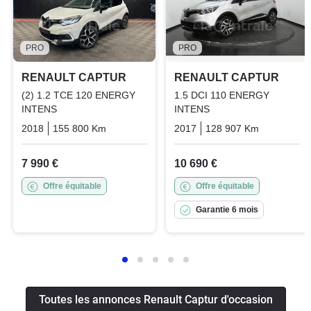
PRO
PRO
RENAULT CAPTUR
RENAULT CAPTUR
(2) 1.2 TCE 120 ENERGY
1.5 DCI 110 ENERGY
INTENS
INTENS
2018
155 800 Km
Manuelle
Essence
2017
128 907 Km
Manuelle
7 990 €
10 690 €
Offre équitable
Offre équitable
Garantie 6 mois
Toutes les annonces Renault Captur d'occasion