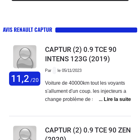
AVIS RENAULT CAPTUR
CAPTUR (2) 0.9 TCE 90
INTENS 123G
(2019)
Par
le 05/11/2023
11,2
/20
Voiture de 40000km tout les voyants
s'allument d'un coup. les injecteurs a
change problème de starter et
autres.mais que je regrette d'avoir
acheté cette voiture et d'avoir
revendue celle que j'avais avant.8
CAPTUR (2) 0.9 TCE 90 ZEN
(2020)