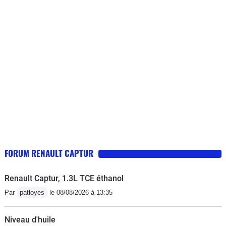
l'écran qui n'est pas suffisamment
dirigé vers le conducteur, en ville
l'épaisseur des montants de pare brise
trop épais peuvent masquer un piéton,
voire une moto et dans les virages
serrés il est nécessaire de se pencher
pour voir si le virage est occupé... Tout
cela aurait mérité une meilleure étude
préalable de l'ingénierie. Pour le reste,
le coffre est un peu juste si l'on
embarque 4 personnes et leurs
bagages. Ce dernier défaut et la
FORUM RENAULT CAPTUR
lecture de l'écran ont été résolus sur le
nouvel Arkana.
Renault Captur, 1.3L TCE éthanol
Par
patloyes
le 08/08/2026 à 13:35
Niveau d'huile