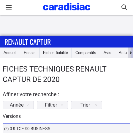
Connexion / Inscription
RENAULT CAPTUR
Accueil
Accueil
Essais
Fiches fiabilité
Comparatifs
Avis
Actu
Actu
FICHES TECHNIQUES RENAULT
Essais
CAPTUR DE 2020
Guide
d'achat
Affiner votre recherche :
Année
Filtrer
Trier
Electriques
Versions
Utilitaires
(2) 0.9 TCE 90 BUSINESS