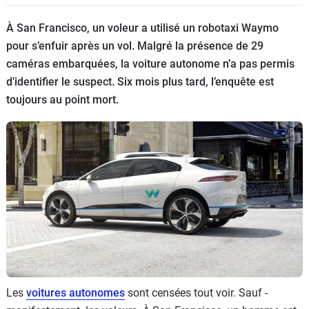
Flottes
À San Francisco, un voleur a utilisé un robotaxi Waymo
Auto
pour s’enfuir après un vol. Malgré la présence de 29
caméras embarquées, la voiture autonome n’a pas permis
Services
d’identifier le suspect. Six mois plus tard, l’enquête est
toujours au point mort.
Forum
Moto
Marques
Les
voitures autonomes
sont censées tout voir. Sauf -