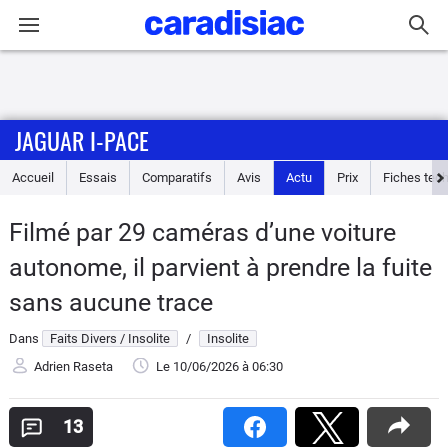
Connexion / Inscription
JAGUAR I-PACE
Accueil
Accueil
Essais
Comparatifs
Avis
Actu
Prix
Fiches tec
Actu
Filmé par 29 caméras d’une voiture
Essais
autonome, il parvient à prendre la fuite
Guide
sans aucune trace
d'achat
Dans
Faits Divers / Insolite
/
Insolite
Electriques
Adrien Raseta
Le 10/06/2026
à 06:30
Utilitaires
13