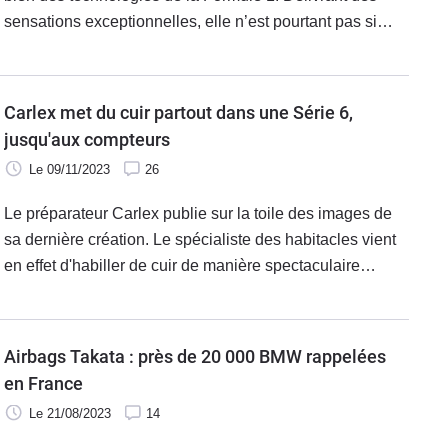
sensations exceptionnelles, elle n’est pourtant pas si
chère : à partir de 25 000 €. Evidemment, on ne foncera
pas tête baissée sur le 1er exemplaire…
Carlex met du cuir partout dans une Série 6,
jusqu'aux compteurs
Le 09/11/2023
26
Le préparateur Carlex publie sur la toile des images de
sa dernière création. Le spécialiste des habitacles vient
en effet d'habiller de cuir de manière spectaculaire
l'intérieur d'une ancienne BMW Série 6. Tout est couvert,
même les compteurs.
Airbags Takata : près de 20 000 BMW rappelées
en France
Le 21/08/2023
14