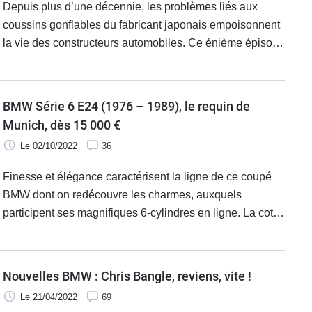
Depuis plus d’une décennie, les problèmes liés aux
coussins gonflables du fabricant japonais empoisonnent
la vie des constructeurs automobiles. Ce énième épisode
touche la quasi-totalité de la gamme BMW.
BMW Série 6 E24 (1976 – 1989), le requin de
Munich, dès 15 000 €
Le 02/10/2022
36
Finesse et élégance caractérisent la ligne de ce coupé
BMW dont on redécouvre les charmes, auxquels
participent ses magnifiques 6-cylindres en ligne. La cote
ne cesse de monter.
Nouvelles BMW : Chris Bangle, reviens, vite !
Le 21/04/2022
69