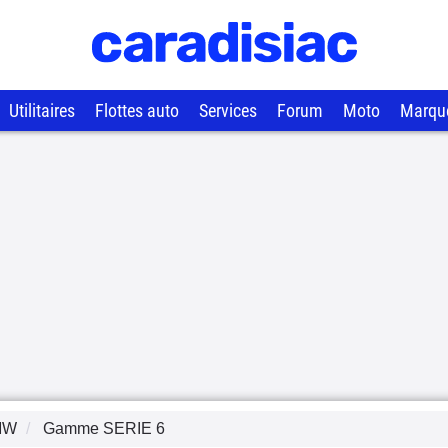
Utilitaires
Flottes auto
Services
Forum
Moto
Marqu
MW
Gamme
SERIE 6