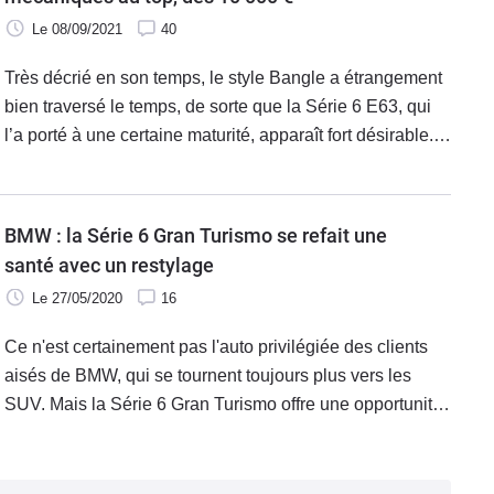
par budget.
Le 08/09/2021
40
Très décrié en son temps, le style Bangle a étrangement
bien traversé le temps, de sorte que la Série 6 E63, qui
l’a porté à une certaine maturité, apparaît fort désirable.
Ses excellents moteurs et son châssis de référence ne
l’empêchent en outre pas de se montrer abordable !
BMW : la Série 6 Gran Turismo se refait une
santé avec un restylage
Le 27/05/2020
16
Ce n'est certainement pas l'auto privilégiée des clients
aisés de BMW, qui se tournent toujours plus vers les
SUV. Mais la Série 6 Gran Turismo offre une opportunité
moins "haute" pour les familles. Elle s'offre aujourd'hui
un restylage qui fait évoluer doucement style et
mécanique.