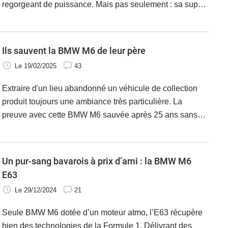
regorgeant de puissance. Mais pas seulement : sa super-
GT bénéficie aussi d’une gamme plus étendue que
jamais, sans jamais trahir son ADN.
Ils sauvent la BMW M6 de leur père
Le 19/02/2025
43
Extraire d'un lieu abandonné un véhicule de collection
produit toujours une ambiance très particulière. La
preuve avec cette BMW M6 sauvée après 25 ans sans
bouger. Une fratrie de trois passionnés est à l'initiative de
la manœuvre.
Un pur-sang bavarois à prix d’ami : la BMW M6
E63
Le 29/12/2024
21
Seule BMW M6 dotée d’un moteur atmo, l’E63 récupère
bien des technologies de la Formule 1. Délivrant des