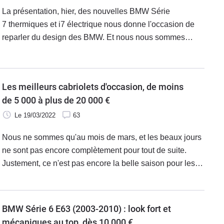
La présentation, hier, des nouvelles BMW Série
7 thermiques et i7 électrique nous donne l'occasion de
reparler du design des BMW. Et nous nous sommes
amusés à mettre côte à côte les dernières créations de la
marque et leurs haricots géants, et celles dessinées par
le très controversé (à l'époque !) Chris Bangle. Résultat :
Les meilleurs cabriolets d'occasion, de moins
ben c'était pas si mal... Chris, revient !
de 5 000 à plus de 20 000 €
Le 19/03/2022
63
Nous ne sommes qu'au mois de mars, et les beaux jours
ne sont pas encore complètement pour tout de suite.
Justement, ce n'est pas encore la belle saison pour les
vendeurs de cabriolets, et il est encore temps pour les
acheteurs de faire de bonnes affaires, avant que tout le
monde se réveille et que les vendeurs augmentent leurs
BMW Série 6 E63 (2003-2010) : look fort et
prix ! Voici donc une sélection des meilleurs modèles,
mécaniques au top, dès 10 000 €