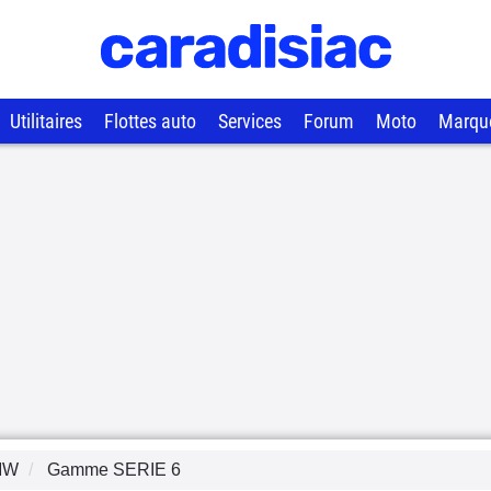
Utilitaires
Flottes auto
Services
Forum
Moto
Marqu
MW
Gamme
SERIE 6