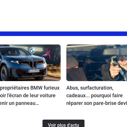
 propriétaires BMW furieux
Abus, surfacturation,
oir l'écran de leur voiture
cadeaux... pourquoi faire
enir un panneau
réparer son pare-brise dev
icitaire
un gouffre financier
Voir plus d'actu