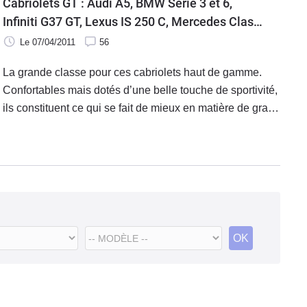
Cabriolets GT : Audi A5, BMW Série 3 et 6,
100 000 euros.
Infiniti G37 GT, Lexus IS 250 C, Mercedes Classe
E, Saab 9-3 Griffin, Volvo C70
Le 07/04/2011
56
La grande classe pour ces cabriolets haut de gamme.
Confortables mais dotés d’une belle touche de sportivité,
ils constituent ce qui se fait de mieux en matière de grand
tourisme. Avec eux, il est facile d’envisager des voyages
au long cours, traverser l’Europe entière, et cela en toute
sérénité. Dans cette catégorie les modèles allemands
sont aux avant-postes, mais les Suédois et Japonais
veulent eux aussi leur part de gâteau. En place pour une
confrontation de haut niveau.
OK