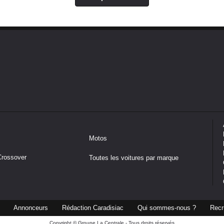
Motos
Crossover
Toutes les voitures par marque
Annonceurs
Rédaction Caradisiac
Qui sommes-nous ?
Recr
Copyright © Groupe La Centrale - Tous droits réservés