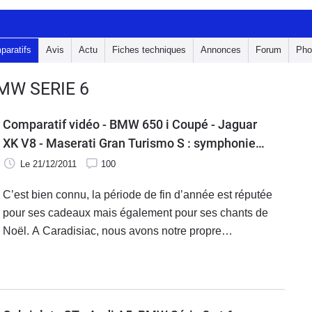
paratifs
Avis
Actu
Fiches techniques
Annonces
Forum
Pho
MW SERIE 6
Comparatif vidéo - BMW 650 i Coupé - Jaguar
XK V8 - Maserati Gran Turismo S : symphonie
en V8 majeur !
Le 21/12/2011
100
C’est bien connu, la période de fin d’année est réputée
pour ses cadeaux mais également pour ses chants de
Noël. A Caradisiac, nous avons notre propre
interprétation de ces deux traditions et nous vous
proposons aujourd’hui notre cadeau de Noël 2011 : la
rencontre entre trois monstres sacrés animés au total par
1 250 chevaux et dont les prix respectifs dépassent les