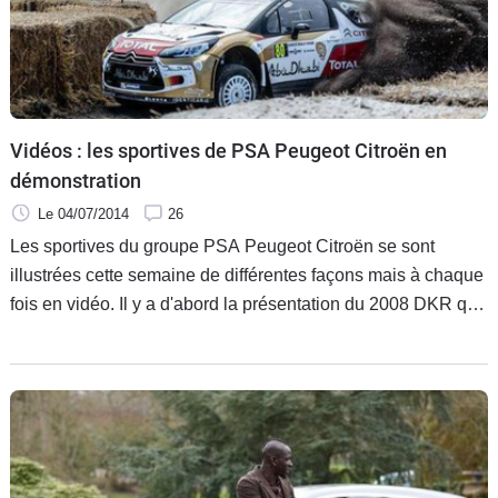
Vidéos : les sportives de PSA Peugeot Citroën en
démonstration
Le 04/07/2014
26
Les sportives du groupe PSA Peugeot Citroën se sont
illustrées cette semaine de différentes façons mais à chaque
fois en vidéo. Il y a d'abord la présentation du 2008 DKR qui
a subi sa première séance d'essai et dont une vidéo vient
d'être dévoilée mais il y a également eu la DS3 WRC en
démonstration à Goodwood avec Sébastien Loeb au volant.
Voici donc deux vidéos.