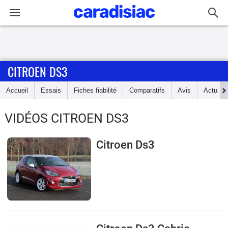
Connexion / Inscription
CITROEN DS3
Accueil
Accueil
Essais
Fiches fiabilité
Comparatifs
Avis
Actu
Actu
VIDÉOS CITROEN DS3
Essais
Citroen Ds3
Guide
d'achat
Electriques
Utilitaires