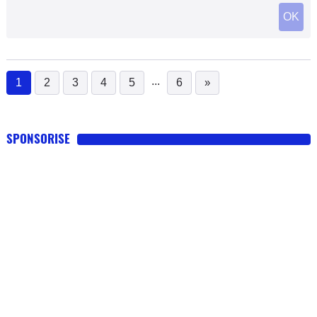
OK
...
1
2
3
4
5
6
»
(current)
SPONSORISE