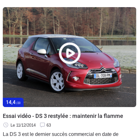
celle de Metz, il soit déposé sur le toit du stade quinze
Citroën DS. Ceci pour une vue imprenable sur la rencontre
pour quelques privilégiés.
14,4
/20
Essai vidéo - DS 3 restylée : maintenir la flamme
Le 11/12/2014
63
La DS 3 est le dernier succès commercial en date de