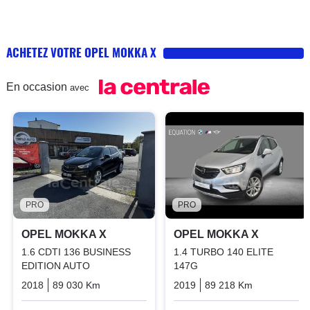
ACHETEZ VOTRE OPEL MOKKA X
En occasion
avec
PRO
PRO
OPEL MOKKA X
OPEL MOKKA X
1.6 CDTI 136 BUSINESS
1.4 TURBO 140 ELITE
EDITION AUTO
147G
2018
89 030 Km
Automatique
Diesel
2019
89 218 Km
Manuelle