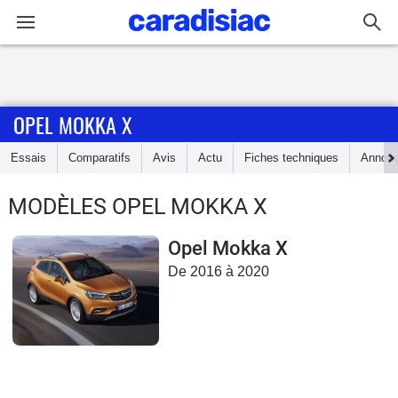
Connexion / Inscription
OPEL MOKKA X
Accueil
Essais
Comparatifs
Avis
Actu
Fiches techniques
Annon
Actu
MODÈLES OPEL MOKKA X
Essais
Opel Mokka X
Guide
De 2016 à 2020
d'achat
Electriques
Utilitaires