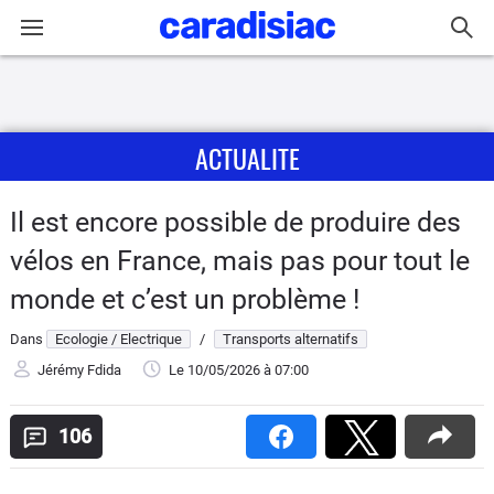
Connexion / Inscription
ACTUALITE
Accueil
Actu
Il est encore possible de produire des
vélos en France, mais pas pour tout le
Essais
monde et c’est un problème !
Guide
Dans
Ecologie / Electrique
/
Transports alternatifs
d'achat
Jérémy Fdida
Le 10/05/2026
à 07:00
Electriques
106
Utilitaires