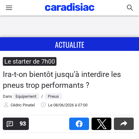
Connexion / Inscription
ACTUALITE
Accueil
Actu
Le starter de 7h00
Ira-t-on bientôt jusqu’à interdire les
Essais
pneus trop performants ?
Guide
Dans
Equipement
/
Pneus
d'achat
Cédric Pinatel
Le 08/06/2026
à 07:00
Electriques
93
Utilitaires