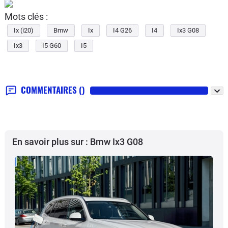
Mots clés :
Ix (i20)
Bmw
Ix
I4 G26
I4
Ix3 G08
Ix3
I5 G60
I5
COMMENTAIRES
()
En savoir plus sur : Bmw Ix3 G08