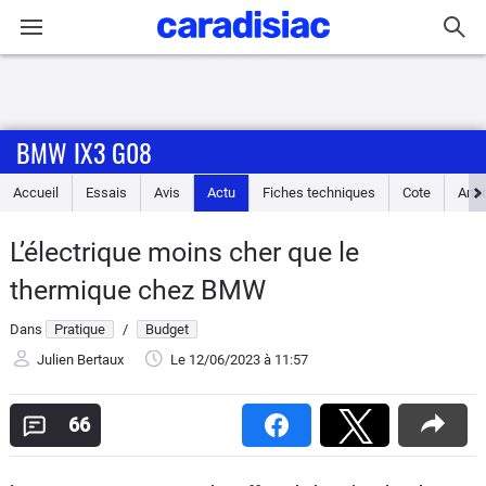
Connexion / Inscription
BMW IX3 G08
Accueil
Accueil
Essais
Avis
Actu
Fiches techniques
Cote
Ann
Actu
L’électrique moins cher que le
Essais
thermique chez BMW
Guide
Dans
Pratique
/
Budget
d'achat
Julien Bertaux
Le 12/06/2023
à 11:57
Electriques
66
Utilitaires