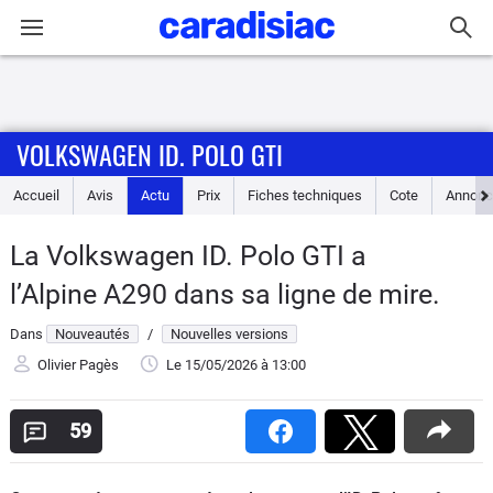
Connexion / Inscription
VOLKSWAGEN ID. POLO GTI
Accueil
Accueil
Avis
Actu
Prix
Fiches techniques
Cote
Annonc
Actu
La Volkswagen ID. Polo GTI a
Essais
l’Alpine A290 dans sa ligne de mire.
Guide
Dans
Nouveautés
/
Nouvelles versions
d'achat
Olivier Pagès
Le 15/05/2026
à 13:00
Electriques
59
Utilitaires