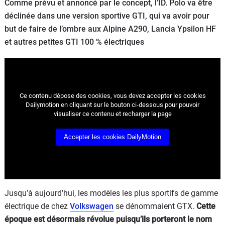
Comme prévu et annoncé par le concept, l’ID. Polo va être
Flottes
déclinée dans une version sportive GTI, qui va avoir pour
Auto
but de faire de l’ombre aux Alpine A290, Lancia Ypsilon HF
et autres petites GTI 100 % électriques
Services
Forum
Ce contenu dépose des cookies, vous devez accepter les cookies
Moto
Dailymotion en cliquant sur le bouton ci-dessous pour pouvoir
visualiser ce contenu et recharger la page
Marques
Accepter les cookies DailyMotion
Jusqu’à aujourd’hui, les modèles les plus sportifs de gamme
électrique de chez
Volkswagen
se dénommaient GTX.
Cette
époque est désormais révolue puisqu’ils porteront le nom