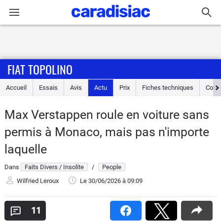
Connexion / Inscription
FIAT TOPOLINO
Accueil
Accueil
Essais
Avis
Actu
Prix
Fiches techniques
Cote
Actu
Max Verstappen roule en voiture sans
Essais
permis à Monaco, mais pas n'importe
Guide
laquelle
d'achat
Dans
Faits Divers / Insolite
/
People
Electriques
Wilfried Leroux
Le 30/06/2026
à 09:09
Utilitaires
11