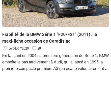
Flottes
Auto
Services
Fiabilité de la BMW Série 1 "F20/F21" (2011) : la
Forum
maxi-fiche occasion de Caradisiac
Le 01/07/2020
29
Moto
En lançant en 2004 sa première génération de Série 1, BMW
emboîte le pas tardivement à Audi, qui a lancé en 1996 la
Marques
première compacte premium A3 (on écarte volontairement la
Série 3 compact, sur base de série 3). Sept ans plus tard,
c'est le lancement de la seconde génération, code F20 pour
la 5 portes, et F21 pour la 3 portes.