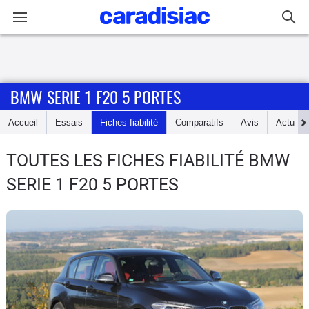
Connexion / Inscription
BMW SERIE 1 F20 5 PORTES
Accueil
Accueil
Essais
Fiches fiabilité
Comparatifs
Avis
Actu
Actu
TOUTES LES FICHES FIABILITÉ BMW
Essais
SERIE 1 F20 5 PORTES
Guide
d'achat
Electriques
Utilitaires