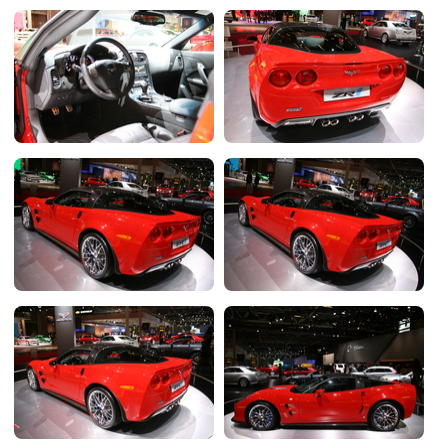
Flottes
Auto
Services
Forum
Moto
Marques