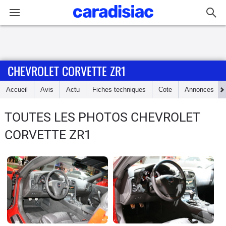
Connexion / Inscription
CHEVROLET CORVETTE ZR1
Accueil
Accueil
Avis
Actu
Fiches techniques
Cote
Annonces
Actu
TOUTES LES PHOTOS CHEVROLET
Essais
CORVETTE ZR1
Guide
d'achat
Electriques
Utilitaires