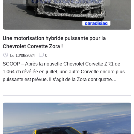
Une motorisation hybride puissante pour la
Chevrolet Corvette Zora !
Le 13/08/2024
0
SCOOP – Après la nouvelle Chevrolet Corvette ZR1 de
1 064 ch révélée en juillet, une autre Corvette encore plus
puissante est prévue. Il s’agit de la Zora dont quatre
prototypes tournent sur le circuit allemand du Nürburgring.
Pour ce nouveau bolide américain, le V8 biturbo 5.5 recevra
de l’hybridation en plus pour dépasser sans doute les 1 100
ch !