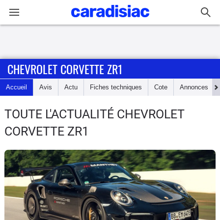
Connexion / Inscription
CHEVROLET CORVETTE ZR1
Accueil
Accueil
Avis
Actu
Fiches techniques
Cote
Annonces
Actu
TOUTE L'ACTUALITÉ CHEVROLET
Essais
CORVETTE ZR1
Guide
d'achat
Electriques
Utilitaires