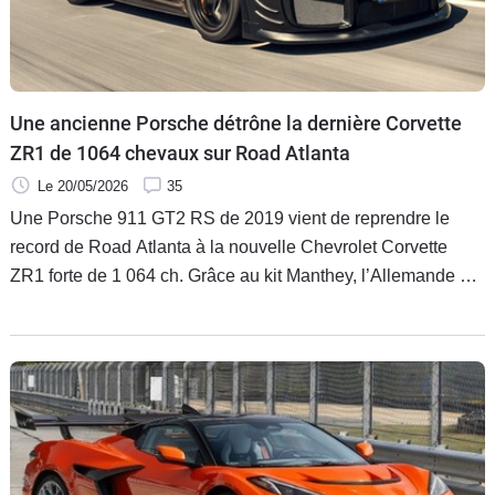
Flottes
Auto
Services
Une ancienne Porsche détrône la dernière Corvette
ZR1 de 1064 chevaux sur Road Atlanta
Forum
Le 20/05/2026
35
Une Porsche 911 GT2 RS de 2019 vient de reprendre le
Moto
record de Road Atlanta à la nouvelle Chevrolet Corvette
ZR1 forte de 1 064 ch. Grâce au kit Manthey, l’Allemande a
Marques
signé un chrono de 1:22.649.