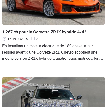
1 267 ch pour la Corvette ZR1X hybride 4x4 !
Le 19/06/2025
29
En installant un moteur électrique de 189 chevaux sur
l'essieu avant d'une Corvette ZR1, Chevrolet obtient une
inédite version ZR1X hybride à quatre roues motrices, forte
de 1 267 ch et capable de couvrir le 400 m D.A. en moins de
9s. De quoi inquiéter les Ferrari et McLaren électrifiées…