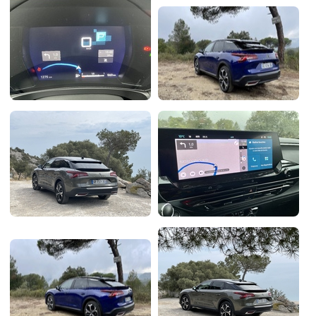
Flottes
Auto
Services
Forum
Moto
Marques