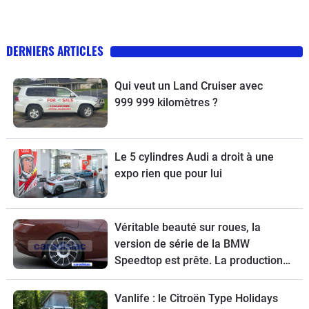
DERNIERS ARTICLES
Qui veut un Land Cruiser avec
999 999 kilomètres ?
Le 5 cylindres Audi a droit à une
expo rien que pour lui
Véritable beauté sur roues, la
version de série de la BMW
Speedtop est prête. La production
de ce break de chasse sera limitée à
70 exemplaires.
Vanlife : le Citroën Type Holidays