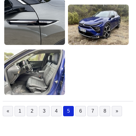
«
1
2
3
4
5
6
7
8
»
(current)