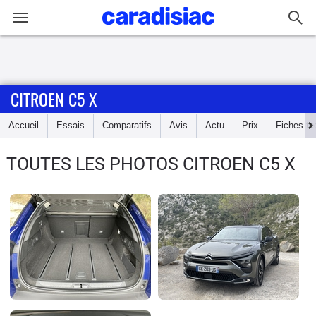
Connexion / Inscription
CITROEN C5 X
Accueil
Accueil
Essais
Comparatifs
Avis
Actu
Prix
Fiches te
Actu
TOUTES LES PHOTOS CITROEN C5 X
Essais
Guide
d'achat
Electriques
Utilitaires