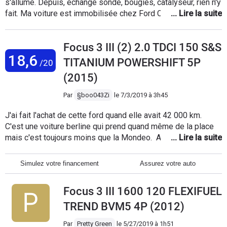
s'allume. Depuis, échange sonde, bougies, catalyseur, rien n'y
fait. Ma voiture est immobilisée chez Ford Chambery depuis
le 25 juin 2019 car bien sur, elle est refusée au contrôle
technique. C'est ma 4° Ford et je pense la dernière.
Focus 3 III (2) 2.0 TDCI 150 S&S
Heureusement que j'ai pris une extension de garantie.
18,6
Combien de temps va durer cette petite plaisanterie? Je suis
TITANIUM POWERSHIFT 5P
/20
vraiment déçu vis à vis de Ford qui en 17 mois n'a pas été en
(2015)
mesure de réparer ma voiture.
Par
§boo043Zi
le
7/3/2019 à 3h45
J'ai fait l'achat de cette ford quand elle avait 42 000 km.
C'est une voiture berline qui prend quand même de la place
mais c'est toujours moins que la Mondeo. Actuellement je
suis pas loin des 100 000 kilometres et je n'ai quasiment eu
aucun problème avec, à part une fois pour une raison que
Simulez votre financement
Assurez votre auto
j'ignore l'écran principal a planté mais après un redémarrage
de la voiture celui-ci c'est réinitialisé et est reparti, depuis
Focus 3 III 1600 120 FLEXIFUEL
cette écran fonctionne sans aucun problème, le bouchon de
remplissage d'huile a du être changer récemment (plus
TREND BVM5 4P (2012)
étanche). La qualité qui peut peut être un défaut de cette
Par
Pretty Green
le
5/27/2019 à 1h51
voiture c'est qu'elle est plutôt basse, du coup le moindre