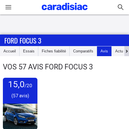
Connexion / Inscription
FORD FOCUS 3
Accueil
Accueil
Essais
Fiches fiabilité
Comparatifs
Avis
Actu
Actu
VOS
57
AVIS
FORD FOCUS 3
Essais
15,0
Guide
/20
d'achat
(57 avis)
Electriques
Utilitaires