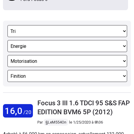
Focus 3 III 1.6 TDCI 95 S&S FAP
16,0
EDITION BVM6 5P (2012)
/20
Par
§LeM554On
le
1/25/2020 à 8h36