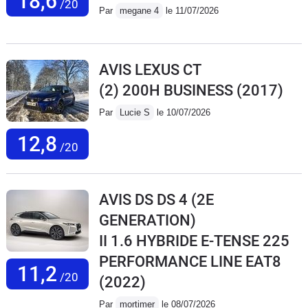
18,6
/20
Par
megane 4
le 11/07/2026
AVIS LEXUS CT
(2) 200H BUSINESS
(2017)
Par
Lucie S
le 10/07/2026
12,8
/20
AVIS DS DS 4 (2E
GENERATION)
II 1.6 HYBRIDE E-TENSE 225
PERFORMANCE LINE EAT8
11,2
/20
(2022)
Par
mortimer
le 08/07/2026