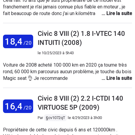
Cela fait 10 ans que je suis propriétaire de ce model est
franchement je n'ai jamais connue plus fiable en moteur , je
fait beaucoup de route donc j'ai un kilométrage important est
impeccable rien a redire .
Civic 8 VIII (2) 1.8 I-VTEC 140
18,4
INTUITI (2008)
/20
le
10/25/2023 à 5h43
Voiture de 2008 acheté 100 000 km en 2020 ça tourne très
rond, 60 000 km parcourus aucun problème, je touche du bois
Magic seat 👌 Je recommande
Civic 8 VIII (2) 2.2 I-CTDI 140
16,4
VIRTUOSE 5P (2009)
/20
Par
§cv1072qT
le
4/29/2023 à 3h00
Propriétaire de cette civic depuis 6 ans et 120000km .