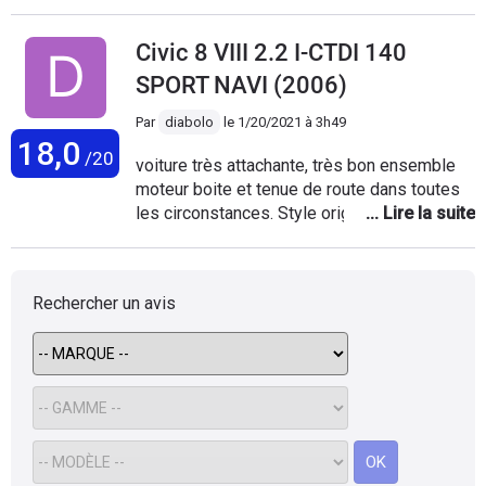
L'ergonomie des commandes est vraiment parfaite ainsi que
le volume de chargement. Son design est particulier mais
Civic 8 VIII 2.2 I-CTDI 140
avec le temps on s'habitue. La mienne à 180 000 km, et si je
pouvais, je partirais sur la même mais en neuf,
SPORT NAVI (2006)
malheureusement ce n'est pas possible.
Par
diabolo
le
1/20/2021 à 3h49
18,0
/20
voiture très attachante, très bon ensemble
moteur boite et tenue de route dans toutes
les circonstances. Style original; on aime ou
pas! moi j'adore. Les pièces détachées on
une bonne durée de vie mais assez chères.
Voiture que l'on apprécie le plus sur route
Rechercher un avis
sinueuse et autoroute; peu bruyante pour un
gas oil et vraiment super moteur fiable et
performant. Bonne modularité et espace
intérieur. Maintenant le moins bien;
suspensions raide en 17 et bruyantes sur
route dégradée si d'origine(heureusement
bon sièges !), qualité des plastiques et
OK
tissus intérieur vraiment limite , vitre qui peu