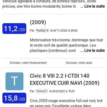
Véhicule agréable à conduire, de bonnes reprises , boite
précise, une très bonne modularité, bonne tenue de route et
surtout très fiable. Elle a aujourd'hui 260000 kms (embrayage
d'origine au passage), tracte régulièrement une petite
(2009)
remorque. L'intérieur vieilli plutôt bien, voiture assez ferme
11,2
au début mais on s'y habitue rapidement, tout comme la
/20
Par
Paddy14
le
8/11/2022 à 6h06
visibilité arrière pas terrible. Globalement un très bon
véhicule.
Motorisation très bonne, dommage que tout
le reste soit de qualité quelconque. Les
plastiques (nombreux) sont très fragiles.
Les moteurs des rétroviseurs sont tombés
tous en panne. L'affichage digital du tableau
Simulez votre financement
Assurez votre auto
de bord est HS, et ça semble être courant
chez Honda. Les soudures lâchent et sont
Civic 8 VIII 2.2 I-CTDI 140
quasiment irréparables. En conclusion,
véhicule correcte dans l'ensemble mais
EXECUTIVE CUIR NAVI (2009)
assez éloigné des ramages qu'on voit sur le
Par
Tonio27
le
8/6/2022 à 7h33
net. Entretien plutôt cher du coup, car
15,8
souvent au garage pour des petites pannes,
/20
Civic 2009 rouge executive full cuir noir, toit
certes, mais qui agassent.
en verre noir. Excellente voiture dans