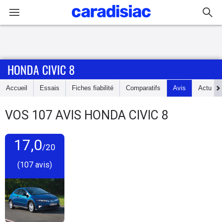
Connexion / Inscription
HONDA CIVIC 8
Accueil
Accueil
Essais
Fiches fiabilité
Comparatifs
Avis
Actu
Actu
VOS
107
AVIS
HONDA CIVIC 8
Essais
17,0
Guide
/20
d'achat
(107 avis)
Electriques
Utilitaires