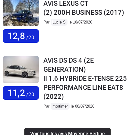
AVIS LEXUS CT
(2) 200H BUSINESS
(2017)
Par
Lucie S
le 10/07/2026
12,8
/20
AVIS DS DS 4 (2E
GENERATION)
II 1.6 HYBRIDE E-TENSE 225
PERFORMANCE LINE EAT8
11,2
/20
(2022)
Par
mortimer
le 08/07/2026
Voir tous les avis Moyenne Berline