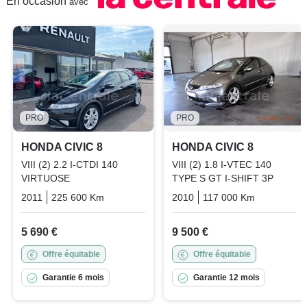
En occasion
avec
PRO
PRO
HONDA CIVIC 8
HONDA CIVIC 8
VIII (2) 2.2 I-CTDI 140
VIII (2) 1.8 I-VTEC 140
VIRTUOSE
TYPE S GT I-SHIFT 3P
2011
225 600 Km
Manuelle
Diesel
2010
117 000 Km
Automati
5 690 €
9 500 €
Offre équitable
Offre équitable
Garantie 6 mois
Garantie 12 mois