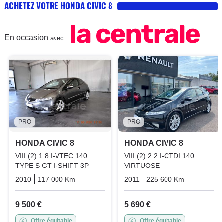
ACHETEZ VOTRE HONDA CIVIC 8
En occasion
avec
PRO
PRO
HONDA CIVIC 8
HONDA CIVIC 8
VIII (2) 1.8 I-VTEC 140
VIII (2) 2.2 I-CTDI 140
TYPE S GT I-SHIFT 3P
VIRTUOSE
2010
117 000 Km
Automatique
2011
Essence
225 600 Km
Manuelle
9 500 €
5 690 €
Offre équitable
Offre équitable