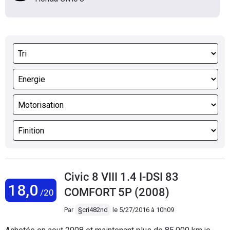
Civic 8 VIII 1.4 I-DSI 83
18,0
COMFORT 5P (2008)
/20
Par
§cri482nd
le
5/27/2016 à 10h09