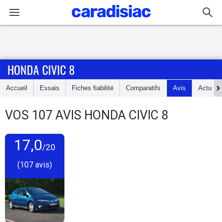
Connexion / Inscription
HONDA CIVIC 8
Accueil
Accueil
Essais
Fiches fiabilité
Comparatifs
Avis
Actu
Actu
VOS
107
AVIS
HONDA CIVIC 8
Essais
17,0
Guide
/20
d'achat
(107 avis)
Electriques
Utilitaires